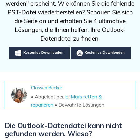
DOWNLOAD
Sign In
werden" erscheint. Wie können Sie die fehlende
Unbegrenzte Daten vom Mac-System
wiederherstellen
PST-Datei wiederherstellen? Schauen Sie sich
Aktuelles Thema
Datenverlust-Szenarien
die Seite an und erhalten Sie 4 ultimative
Kostenlos Testen
search
Lösungen, die Ihnen helfen, Ihre Outlook-
ALLE FUNKTIONEN ENTDECKEN
Datendatei zu finden.
Recoverit kostenlos
Kostenlos Downloaden
Kostenlos Downloaden
Verlorene/gel?schte Daten kostenlos
wiederherstellen
Kostenlos Testen
Classen Becker
• Abgelegt bei:
E-Mails retten &
reparieren
• Bewährte Lösungen
Weitere Produkte
Repairit - Datenreparatur
Die Outlook-Datendatei kann nicht
UBackit - Datensicherung
gefunden werden. Wieso?