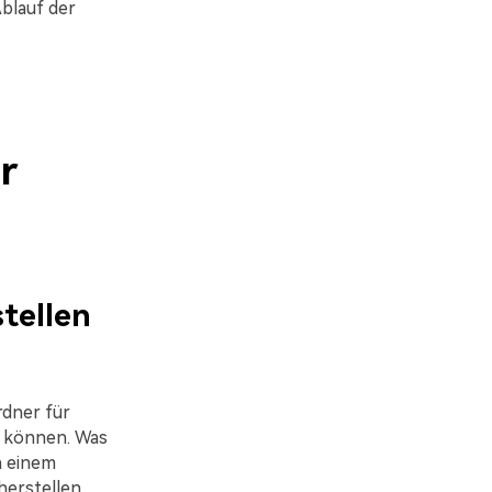
blauf der
r
tellen
rdner für
n können. Was
n einem
herstellen.