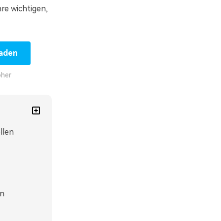
re wichtigen,
laden
öher
llen
en