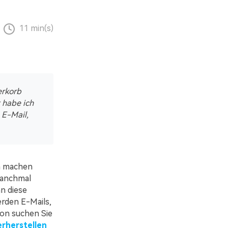
11 min(s)
erkorb
t habe ich
 E-Mail,
ch machen
Manchmal
an diese
erden E-Mails,
ion suchen Sie
erherstellen