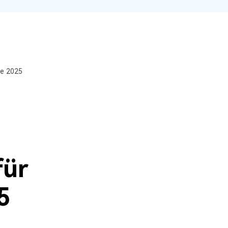
Systemwiederherstellung
wiederherstellen
Formatierte Festplatte
Wiederherstellung nach
wiederherstellen
Werkseinstellung
RAID
RAW-Festplatten-
Datenrettung
Werkseinstellung
Neu
te 2025
für
5