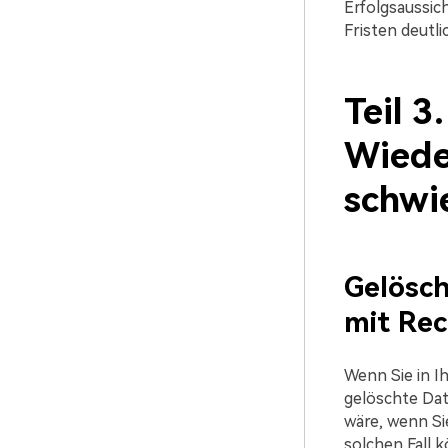
Erfolgsaussic
Fristen deutli
Teil 3
Wiede
schwie
Gelösch
mit Rec
Wenn Sie in I
gelöschte Dat
wäre, wenn Si
solchen Fall 