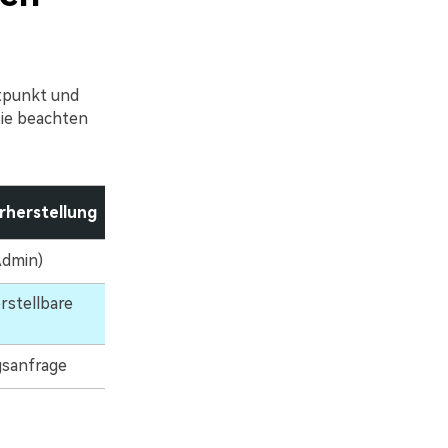
tpunkt und
Sie beachten
rherstellung
Maximale Frist
Admin)
55 Tage
rstellbare
44 Tage
gsanfrage
Variable