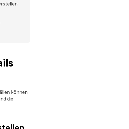
rstellen
g
ils
Fällen können
nd die
stellen