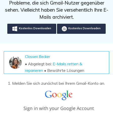
DOWNLOAD
Sign In
Probleme, die sich Gmail-Nutzer gegenüber
Unbegrenzte Daten vom Mac-System
wiederherstellen
sehen. Vielleicht haben Sie versehentlich Ihre E-
Aktuelles Thema
Datenverlust-Szenarien
Mails archiviert.
Kostenlos Testen
search
Kostenlos Downloaden
Kostenlos Downloaden
ALLE FUNKTIONEN ENTDECKEN
Recoverit kostenlos
Verlorene/gel?schte Daten kostenlos
wiederherstellen
Classen Becker
• Abgelegt bei:
E-Mails retten &
Kostenlos Testen
reparieren
• Bewährte Lösungen
Melden Sie sich zunächst bei Ihrem Gmail-Konto an.
Weitere Produkte
Repairit - Datenreparatur
UBackit - Datensicherung