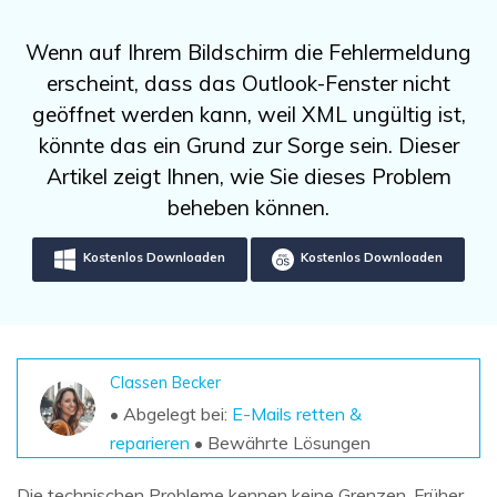
DOWNLOAD
Sign In
Unbegrenzte Daten vom Mac-System
wiederherstellen
Aktuelles Thema
Wenn auf Ihrem Bildschirm die Fehlermeldung
Datenverlust-Szenarien
Kostenlos Testen
erscheint, dass das Outlook-Fenster nicht
search
geöffnet werden kann, weil XML ungültig ist,
ALLE FUNKTIONEN ENTDECKEN
könnte das ein Grund zur Sorge sein. Dieser
Artikel zeigt Ihnen, wie Sie dieses Problem
Recoverit kostenlos
beheben können.
Verlorene/gel?schte Daten kostenlos
wiederherstellen
Kostenlos Downloaden
Kostenlos Downloaden
Kostenlos Testen
Classen Becker
Weitere Produkte
• Abgelegt bei:
E-Mails retten &
Repairit - Datenreparatur
reparieren
• Bewährte Lösungen
UBackit - Datensicherung
Die technischen Probleme kennen keine Grenzen. Früher