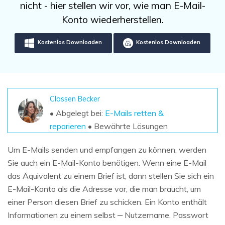
DOWNLOAD
Sign In
nicht - hier stellen wir vor, wie man E-Mail-
Unbegrenzte Daten vom Mac-System
wiederherstellen
Konto wiederherstellen.
Aktuelles Thema
Datenverlust-Szenarien
Kostenlos Testen
search
Kostenlos Downloaden
Kostenlos Downloaden
ALLE FUNKTIONEN ENTDECKEN
Recoverit kostenlos
Verlorene/gel?schte Daten kostenlos
Classen Becker
wiederherstellen
• Abgelegt bei:
E-Mails retten &
reparieren
• Bewährte Lösungen
Kostenlos Testen
Um E-Mails senden und empfangen zu können, werden
Sie auch ein E-Mail-Konto benötigen. Wenn eine E-Mail
das Äquivalent zu einem Brief ist, dann stellen Sie sich ein
Weitere Produkte
E-Mail-Konto als die Adresse vor, die man braucht, um
Repairit - Datenreparatur
einer Person diesen Brief zu schicken. Ein Konto enthält
UBackit - Datensicherung
Informationen zu einem selbst ‒ Nutzername, Passwort