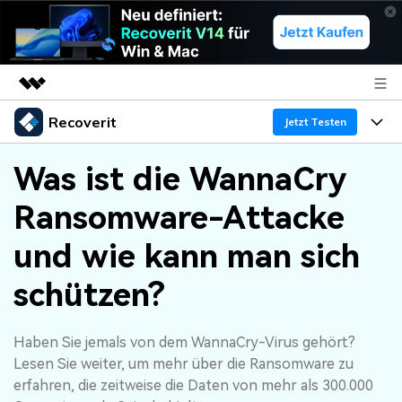
Recoverit
Top-Produkte
Jetzt Testen
KI-gestützte digitale Kreativität
Produkte
Business
Was ist die WannaCry
Dienstprogramme
Überblick
Ransomware-Attacke
Funktionen
Über uns
Lösungen
Recoverit für Windows
KI
und wie kann man sich
Wiederherstellung von Laufwerken
Ressourcen
Presseraum
Ein führendes Tool zur Datenrettung für Windows
schützen?
Kostenlos Testen
Gel?schte Medien wiederherstellen
Shop
Warum Recoverit
Haben Sie jemals von dem WannaCry-Virus gehört?
Experte für Datenrettung
Support
Guide
Exklusive Wiederherstellungsl?sungen
Neu
Lesen Sie weiter, um mehr über die Ransomware zu
Recoverit für Mac
KI
erfahren, die zeitweise die Daten von mehr als 300.000
Kundengeschichten
Dokumente wiederherstellen