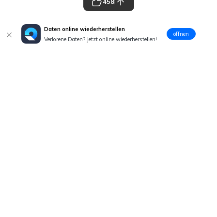
458
Daten online wiederherstellen
öffnen
Verlorene Daten? Jetzt online wiederherstellen!
Hero Produkte
Wondershare
Hilfe-Center
Folg uns