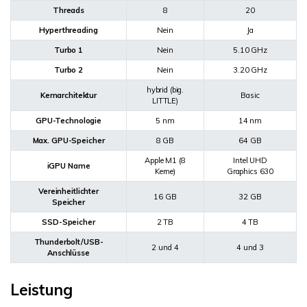
Threads
8
20
Hyperthreading
Nein
Ja
Turbo 1
Nein
5.10 GHz
Turbo 2
Nein
3.20 GHz
hybrid (big.
Kernarchitektur
Basic
LITTLE)
GPU-Technologie
5 nm
14 nm
Max. GPU-Speicher
8 GB
64 GB
Apple M1 (8
Intel UHD
iGPU Name
Kerne)
Graphics 630
Vereinheitlichter
16 GB
32 GB
Speicher
SSD-Speicher
2 TB
4 TB
Thunderbolt/USB-
2 und 4
4 und 3
Anschlüsse
Leistung