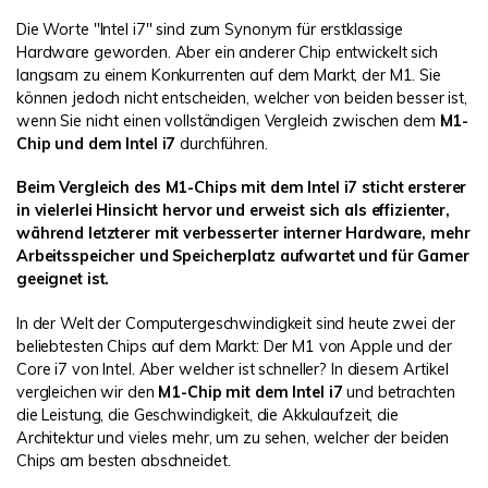
DOWNLOAD
Sign In
Unbegrenzte Daten vom Mac-System
wiederherstellen
Die Worte "Intel i7" sind zum Synonym für erstklassige
Aktuelles Thema
Hardware geworden. Aber ein anderer Chip entwickelt sich
Datenverlust-Szenarien
Kostenlos Testen
langsam zu einem Konkurrenten auf dem Markt, der M1. Sie
search
können jedoch nicht entscheiden, welcher von beiden besser ist,
wenn Sie nicht einen vollständigen Vergleich zwischen dem
M1-
ALLE FUNKTIONEN ENTDECKEN
Chip und dem Intel i7
durchführen.
Recoverit kostenlos
Beim Vergleich des M1-Chips mit dem Intel i7 sticht ersterer
in vielerlei Hinsicht hervor und erweist sich als effizienter,
Verlorene/gel?schte Daten kostenlos
wiederherstellen
während letzterer mit verbesserter interner Hardware, mehr
Arbeitsspeicher und Speicherplatz aufwartet und für Gamer
Kostenlos Testen
geeignet ist.
In der Welt der Computergeschwindigkeit sind heute zwei der
beliebtesten Chips auf dem Markt: Der M1 von Apple und der
Core i7 von Intel. Aber welcher ist schneller? In diesem Artikel
Weitere Produkte
vergleichen wir den
M1-Chip mit dem Intel i7
und betrachten
die Leistung, die Geschwindigkeit, die Akkulaufzeit, die
Repairit - Datenreparatur
Architektur und vieles mehr, um zu sehen, welcher der beiden
UBackit - Datensicherung
Chips am besten abschneidet.