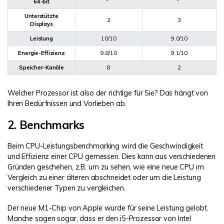
64-bit
Unterstützte
2
3
Displays
Leistung
10/10
9.0/10
Energie-Effizienz
9.8/10
9.1/10
Speicher-Kanäle
8
2
Welcher Prozessor ist also der richtige für Sie? Das hängt von
Ihren Bedürfnissen und Vorlieben ab.
2. Benchmarks
Beim CPU-Leistungsbenchmarking wird die Geschwindigkeit
und Effizienz einer CPU gemessen. Dies kann aus verschiedenen
Gründen geschehen, z.B. um zu sehen, wie eine neue CPU im
Vergleich zu einer älteren abschneidet oder um die Leistung
verschiedener Typen zu vergleichen.
Der neue M1-Chip von Apple wurde für seine Leistung gelobt.
Manche sagen sogar, dass er den i5-Prozessor von Intel