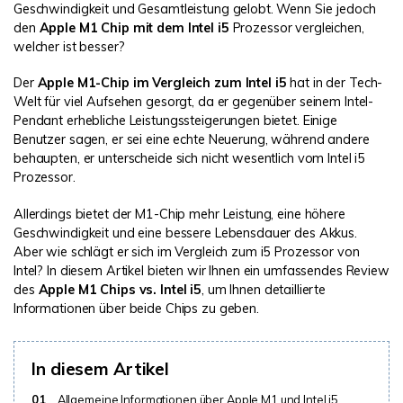
DOWNLOAD
Sign In
Unbegrenzte Daten vom Mac-System
Geschwindigkeit und Gesamtleistung gelobt. Wenn Sie jedoch
wiederherstellen
den
Apple M1 Chip mit dem Intel i5
Prozessor vergleichen,
Aktuelles Thema
Datenverlust-Szenarien
welcher ist besser?
Kostenlos Testen
search
Der
Apple M1-Chip im Vergleich zum Intel i5
hat in der Tech-
Welt für viel Aufsehen gesorgt, da er gegenüber seinem Intel-
ALLE FUNKTIONEN ENTDECKEN
Pendant erhebliche Leistungssteigerungen bietet. Einige
Benutzer sagen, er sei eine echte Neuerung, während andere
Recoverit kostenlos
behaupten, er unterscheide sich nicht wesentlich vom Intel i5
Verlorene/gel?schte Daten kostenlos
Prozessor.
wiederherstellen
Allerdings bietet der M1-Chip mehr Leistung, eine höhere
Kostenlos Testen
Geschwindigkeit und eine bessere Lebensdauer des Akkus.
Aber wie schlägt er sich im Vergleich zum i5 Prozessor von
Intel? In diesem Artikel bieten wir Ihnen ein umfassendes Review
des
Apple M1 Chips vs. Intel i5
, um Ihnen detaillierte
Informationen über beide Chips zu geben.
Weitere Produkte
Repairit - Datenreparatur
In diesem Artikel
UBackit - Datensicherung
01
Allgemeine Informationen über Apple M1 und Intel i5