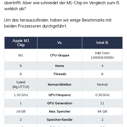
übertrifft. Aber wie schneidet der M1-Chip im Vergleich zum i5
wirklich ab?
Um das herauszufinden, haben wir einige Benchmarks mit
beiden Prozessoren durchgeführt.
Apple M1
Vs.
Intel i5
Chip
Intel Core i
M1
CPU-Gruppe
1000G/10000U
8
Kerne
4
8
Threads
8
hybrid
Kernarchitektur
Normal
(big.LITTLE)
1.30 GHz
GPU Frequenz
0.30 GHz
1
GPU Generation
11
16 GB
Max. Speicher
64 GB
2
Speicher-Kanäle
2