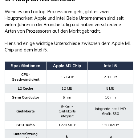
Wenn es um Laptop-Prozessoren geht, gibt es zwei
Hauptmarken: Apple und Intel. Beide Unternehmen sind seit
vielen Jahren in der Branche tätig und haben verschiedene
Arten von Prozessoren auf den Markt gebracht.
Hier sind einige wichtige Unterschiede zwischen dem Apple M1
Chip und dem Intel i5:
Spezifikationen
Apple M1 Chip
Intel i5
CPU-
3.2 GHz
2.9 GHz
Geschwindigkeit
L2 Cache
12 MB
5 MB
Semi Conductor
5 nm
10 nm
8-Kern-
Integrierte Intel UHD
Grafikkarte
Grafikkarte
Grafik 630
integriert
GPU Turbo
1278 MHz
1300 MHz
Unterstützung
Ja
Ja