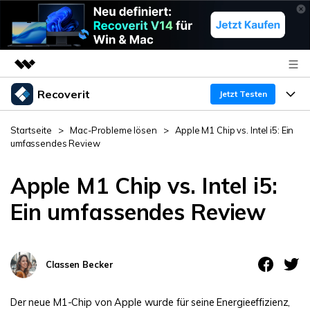
Recoverit
Top-Produkte
Jetzt Testen
KI-gestützte digitale Kreativität
Produkte
Business
Startseite
>
Mac-Probleme lösen
>
Apple M1 Chip vs. Intel i5: Ein
Dienstprogramme
umfassendes Review
Überblick
Funktionen
Über uns
Lösungen
Recoverit für Windows
Apple M1 Chip vs. Intel i5:
KI
Wiederherstellung von Laufwerken
Ressourcen
Presseraum
Ein führendes Tool zur Datenrettung für Windows
Ein umfassendes Review
Kostenlos Testen
Gel?schte Medien wiederherstellen
Shop
Warum Recoverit
Classen Becker
Experte für Datenrettung
Support
Guide
Exklusive Wiederherstellungsl?sungen
Neu
Recoverit für Mac
KI
Der neue M1-Chip von Apple wurde für seine Energieeffizienz,
Kundengeschichten
Dokumente wiederherstellen