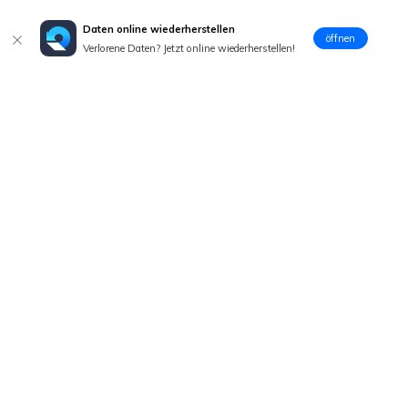
Daten online wiederherstellen
öffnen
Verlorene Daten? Jetzt online wiederherstellen!
Hero Produkte
Wondershare
Hilfe-Center
Folg uns