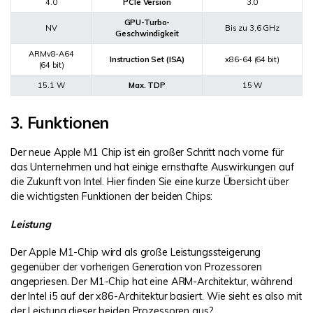
4.0
PCIe Version
3.0
GPU-Turbo-
NV
Bis zu 3,6 GHz
Geschwindigkeit
ARMv8-A64
Instruction Set (ISA)
x86-64 (64 bit)
(64 bit)
15.1 W
Max. TDP
15 W
3. Funktionen
Der neue Apple M1 Chip ist ein großer Schritt nach vorne für
das Unternehmen und hat einige ernsthafte Auswirkungen auf
die Zukunft von Intel. Hier finden Sie eine kurze Übersicht über
die wichtigsten Funktionen der beiden Chips:
Leistung
Der Apple M1-Chip wird als große Leistungssteigerung
gegenüber der vorherigen Generation von Prozessoren
angepriesen. Der M1-Chip hat eine ARM-Architektur, während
der Intel i5 auf der x86-Architektur basiert. Wie sieht es also mit
der Leistung dieser beiden Prozessoren aus?