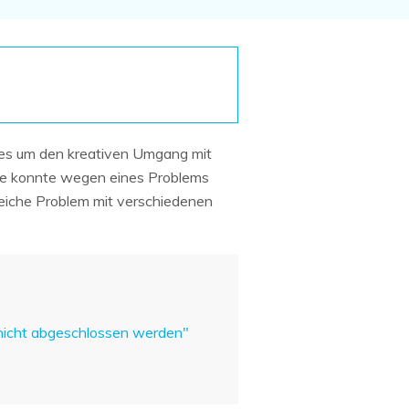
Systemwiederherstellung
wiederherstellen
Formatierte Festplatte
Wiederherstellung nach
wiederherstellen
Werkseinstellung
RAID
RAW-Festplatten-
Datenrettung
Werkseinstellung
Neu
 es um den kreativen Umgang mit
rage konnte wegen eines Problems
leiche Problem mit verschiedenen
 nicht abgeschlossen werden"