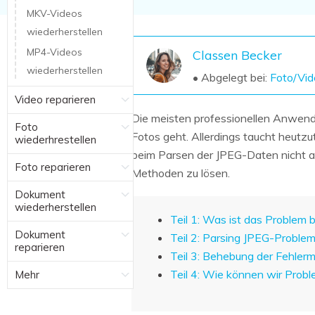
NAS-Datenrettung
MKV-Videos
wiederherstellen
Mac-Papierkorb-Wiederherstellung
Neu
MP4-Videos
Classen Becker
wiederherstellen
• Abgelegt bei:
Foto/Vid
Video reparieren
Die meisten professionellen Anwen
Foto
Fotos geht. Allerdings taucht heutzu
wiederhrestellen
beim Parsen der JPEG-Daten nicht a
Foto reparieren
Methoden zu lösen.
Dokument
wiederherstellen
Teil 1: Was ist das Problem
Dokument
Teil 2: Parsing JPEG-Proble
reparieren
Teil 3: Behebung der Fehler
Teil 4: Wie können wir Pro
Mehr