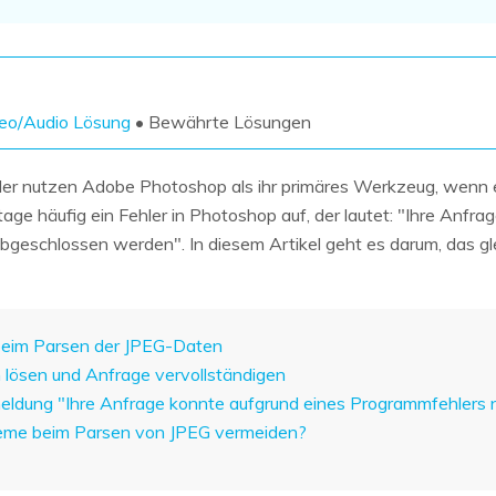
Wiederherstellung
Wiederherstellung
Alle Produkte ansehen
ZIP-
PPT-
Wiederherstellung
Wiederherstellung
Email-
PDF-
eo/Audio Lösung
• Bewährte Lösungen
Wiederherstellung
Wiederherstellung
der nutzen Adobe Photoshop als ihr primäres Werkzeug, wenn
tage häufig ein Fehler in Photoshop auf, der lautet: "Ihre Anf
bgeschlossen werden". In diesem Artikel geht es darum, das g
ALLE FUNKTIONEN ENTDECKEN
 beim Parsen der JPEG-Daten
m lösen und Anfrage vervollständigen
meldung "Ihre Anfrage konnte aufgrund eines Programmfehlers
bleme beim Parsen von JPEG vermeiden?