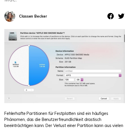
DOWNLOAD
Sign In
Unbegrenzte Daten vom Mac-System
wiederherstellen
Aktuelles Thema
Datenverlust-Szenarien
Classen Becker
Kostenlos Testen
search
ALLE FUNKTIONEN ENTDECKEN
Recoverit kostenlos
Verlorene/gel?schte Daten kostenlos
wiederherstellen
Kostenlos Testen
Weitere Produkte
Repairit - Datenreparatur
Fehlerhafte Partitionen für Festplatten sind ein häufiges
Phänomen, das die Benutzerfreundlichkeit drastisch
UBackit - Datensicherung
beeinträchtigen kann. Der Verlust einer Partition kann aus vielen