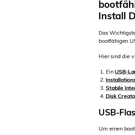
bootfäh
Install 
Das Wichtigste 
bootfähigen US
Hier sind die v
Ein
USB-La
Installatio
Stabile Int
Disk Creato
USB-Fla
Um einen bootf