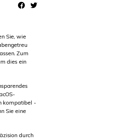
Systemwiederherstellung
wiederherstellen
Formatierte Festplatte
Wiederherstellung nach
wiederherstellen
Werkseinstellung
RAID
RAW-Festplatten-
n Sie, wie
Datenrettung
Werkseinstellung
Neu
tabengetreu
lassen. Zum
em dies ein
ensparendes
macOS-
en kompatibel -
n Sie eine
äzision durch