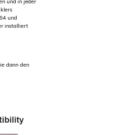
n und in jeder
klers
l 64 und
installiert
ie dann den