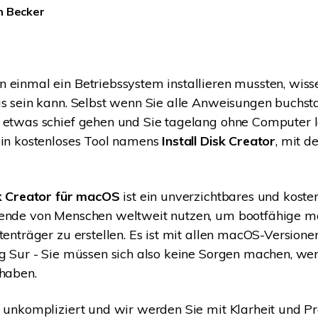
Wiederherstellung
Wiederherstellung
n Becker
Alle Produkte ansehen
ZIP-
PPT-
Wiederherstellung
Wiederherstellung
Email-
PDF-
 einmal ein Betriebssystem installieren mussten, wisse
Wiederherstellung
Wiederherstellung
as sein kann. Selbst wenn Sie alle Anweisungen buchs
n etwas schief gehen und Sie tagelang ohne Computer 
ein kostenloses Tool namens
Install Disk Creator
, mit d
ALLE FUNKTIONEN ENTDECKEN
sk Creator für macOS
ist ein unverzichtbares und kost
sende von Menschen weltweit nutzen, um bootfähige 
atenträger zu erstellen. Es ist mit allen macOS-Version
ig Sur - Sie müssen sich also keine Sorgen machen, wen
 haben.
t unkompliziert und wir werden Sie mit Klarheit und Pr