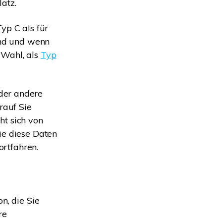
atz.
yp C als für
ind und wenn
 Wahl, als
Typ
der andere
rauf Sie
ht sich von
ie diese Daten
ortfahren.
n, die Sie
re