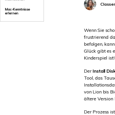
NAS-Datenrettung
Classe
Mac-Kenntnisse
Mac-Papierkorb-Wiederherstellung
erlernen
Neu
Wenn Sie schon
frustrierend d
befolgen, kan
Glück gibt es 
Kinderspiel ist!
Der
Install Di
Tool, das Tau
Installationsd
von Lion bis B
ältere Version
Der Prozess is