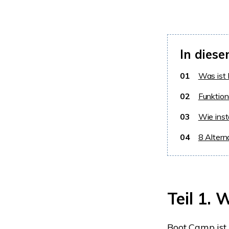
In diese
01
Was ist
02
Funktio
03
Wie ins
04
8 Altern
Teil 1.
Boot Camp ist 