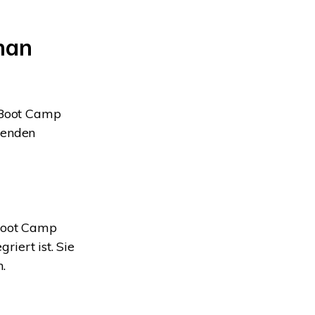
 man
s Boot Camp
genden
 Boot Camp
riert ist. Sie
.