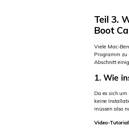
Teil 3. 
Boot C
Viele Mac-Benu
Programm zu e
Abschnitt eini
1. Wie i
Da es sich um 
keine Installat
müssen also n
Video-Tutoria