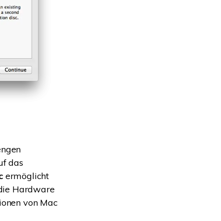
rengen
uf das
c
ermöglicht
 die Hardware
ionen von Mac