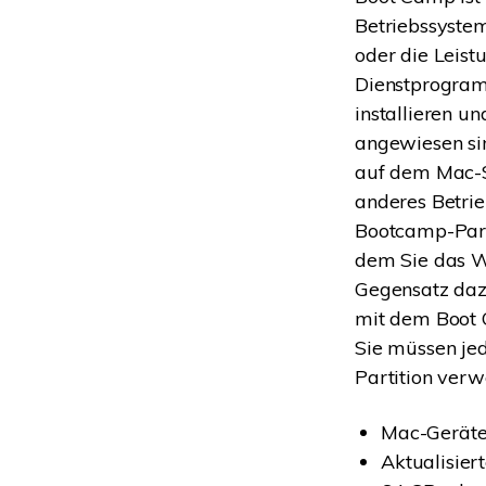
Betriebssyste
oder die Leist
Dienstprogram
installieren u
angewiesen si
auf dem Mac-S
anderes Betri
Bootcamp-Parti
dem Sie das W
Gegensatz dazu
mit dem Boot 
Sie müssen je
Partition verw
Mac-Geräte 
Aktualisie