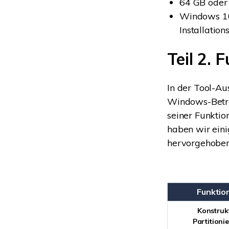
64 GB oder 
Windows 10
Installatio
Teil 2.
In der Tool-Au
Windows-Betri
seiner Funktio
haben wir ein
hervorgehoben
Funktio
Konstruk
Partitioni