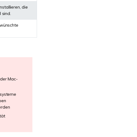
tallieren, die
 sind.
ewünschte
 der Mac-
ssysteme
ben
erden
tät