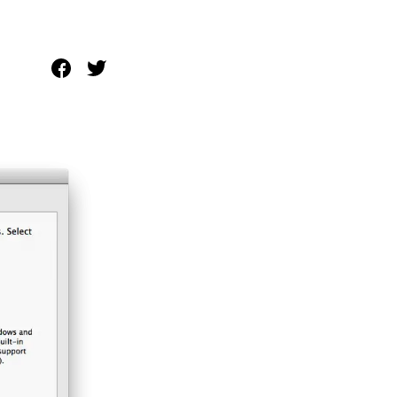
Systemwiederherstellung
wiederherstellen
Formatierte Festplatte
Wiederherstellung nach
wiederherstellen
Werkseinstellung
RAID
RAW-Festplatten-
Datenrettung
Werkseinstellung
Neu