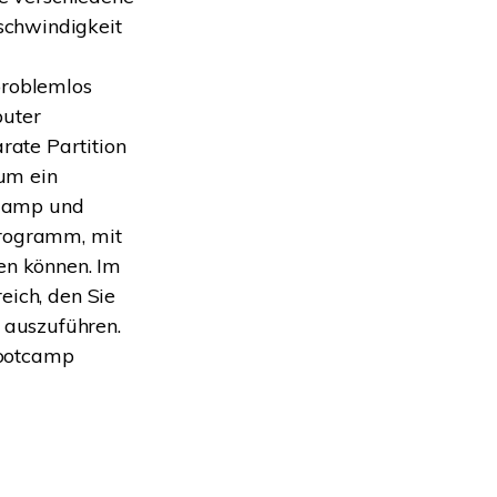
schwindigkeit
problemlos
puter
ate Partition
um ein
 Camp und
programm, mit
en können. Im
eich, den Sie
 auszuführen.
Bootcamp