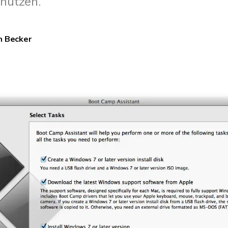
 nutzen.
Wiederherstellung
Wiederherstellung
Alle Produkte ansehen
ZIP-
PPT-
Wiederherstellung
Wiederherstellung
n Becker
Email-
PDF-
Wiederherstellung
Wiederherstellung
ALLE FUNKTIONEN ENTDECKEN