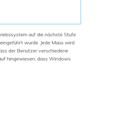
Systemwiederherstellung
wiederherstellen
Formatierte Festplatte
Wiederherstellung nach
wiederherstellen
Werkseinstellung
RAID
RAW-Festplatten-
riebssystem auf die nächste Stufe
Datenrettung
Werkseinstellung
Neu
 eingeführt wurde. Jede Maus wird
 dass der Benutzer verschiedene
arauf hingewiesen, dass Windows