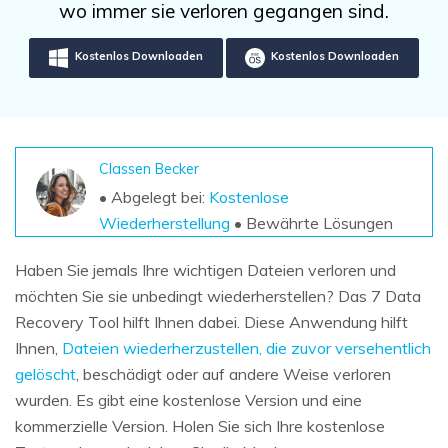
DOWNLOAD
Sign In
wo immer sie verloren gegangen sind.
Unbegrenzte Daten vom Mac-System
wiederherstellen
Aktuelles Thema
Datenverlust-Szenarien
Kostenlos Downloaden
Kostenlos Downloaden
Kostenlos Testen
search
ALLE FUNKTIONEN ENTDECKEN
Recoverit kostenlos
Classen Becker
Verlorene/gel?schte Daten kostenlos
• Abgelegt bei:
Kostenlose
wiederherstellen
Wiederherstellung
• Bewährte Lösungen
Kostenlos Testen
Haben Sie jemals Ihre wichtigen Dateien verloren und
möchten Sie sie unbedingt wiederherstellen? Das 7 Data
Recovery Tool hilft Ihnen dabei. Diese Anwendung hilft
Ihnen,
Dateien wiederherzustellen, die zuvor versehentlich
Weitere Produkte
gelöscht
, beschädigt oder auf andere Weise verloren
Repairit - Datenreparatur
wurden. Es gibt eine kostenlose Version und eine
UBackit - Datensicherung
kommerzielle Version. Holen Sie sich Ihre kostenlose