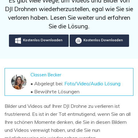
Es gibt viele Wege, um Videos und Bilder von
DOWNLOAD
Sign In
Unbegrenzte Daten vom Mac-System
DJI Drohnen wiederherzustellen, egal wie Sie sie
wiederherstellen
Aktuelles Thema
Datenverlust-Szenarien
verloren haben. Lesen Sie weiter und erfahren
Kostenlos Testen
search
Sie die Lösung.
ALLE FUNKTIONEN ENTDECKEN
Kostenlos Downloaden
Kostenlos Downloaden
Recoverit kostenlos
Verlorene/gel?schte Daten kostenlos
wiederherstellen
Classen Becker
Kostenlos Testen
• Abgelegt bei:
Foto/Video/Audio Lösung
• Bewährte Lösungen
Bilder und Videos auf Ihrer DJI Drohne zu verlieren ist
Weitere Produkte
frustrierend. Es ist in der Tat entmutigend, wenn Sie an all
Repairit - Datenreparatur
Ihre schönen Momente denken, die Sie in diesen Bildern
UBackit - Datensicherung
und Videos verewigt haben, und die Sie nun
möglicherweise nie wieder sehen werden.