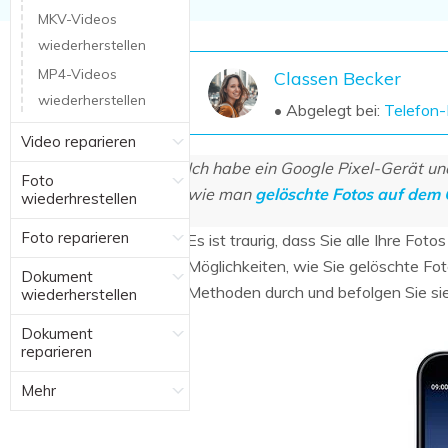
NAS-Datenrettung
MKV-Videos
wiederherstellen
Mac-Papierkorb-Wiederherstellung
Neu
MP4-Videos
Classen Becker
wiederherstellen
• Abgelegt bei:
Telefon
Video reparieren
Ich habe ein Google Pixel-Gerät un
Foto
wie man
gelöschte Fotos auf dem 
wiederhrestellen
Foto reparieren
Es ist traurig, dass Sie alle Ihre Fo
Möglichkeiten, wie Sie gelöschte Fo
Dokument
Methoden durch und befolgen Sie sie 
wiederherstellen
Dokument
reparieren
Mehr