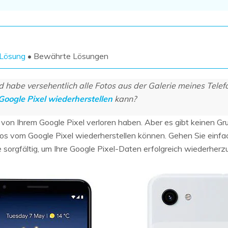
Wiederherstellung
Wiederherstellung
Alle Produkte ansehen
ZIP-
PPT-
Wiederherstellung
Wiederherstellung
Email-
PDF-
-Lösung
• Bewährte Lösungen
Wiederherstellung
Wiederherstellung
d habe versehentlich alle Fotos aus der Galerie meines Telef
Google Pixel wiederherstellen
kann?
tos von Ihrem Google Pixel verloren haben. Aber es gibt keinen G
ALLE FUNKTIONEN ENTDECKEN
tos vom Google Pixel wiederherstellen können. Gehen Sie einfa
sorgfältig, um Ihre Google Pixel-Daten erfolgreich wiederherzu