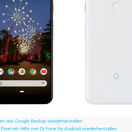
ten aus Google Backup wiederherstellen
 Pixel mit Hilfe von Dr.Fone für Android wiederherstellen