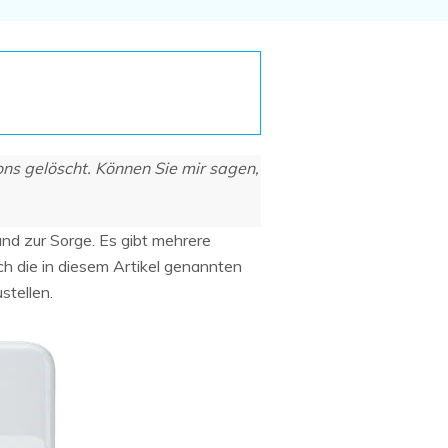
Systemwiederherstellung
wiederherstellen
Formatierte Festplatte
Wiederherstellung nach
wiederherstellen
Werkseinstellung
RAID
RAW-Festplatten-
Datenrettung
Werkseinstellung
Neu
ons gelöscht. Können Sie mir sagen,
rund zur Sorge. Es gibt mehrere
ch die in diesem Artikel genannten
stellen.