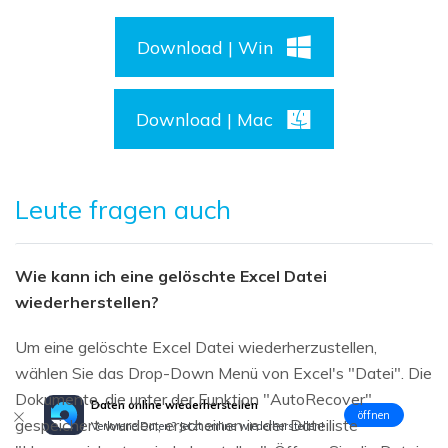
Download | Win
Download | Mac
Leute fragen auch
Wie kann ich eine gelöschte Excel Datei
wiederherstellen?
Um eine gelöschte Excel Datei wiederherzustellen,
wählen Sie das Drop-Down Menü von Excel's "Datei". Die
Dokumente, die unter der Funktion "AutoRecover"
Daten online wiederherstellen
öffnen
gespeichert wurden, erscheinen in der Dateiliste
Verlorene Daten? Jetzt online wiederherstellen!