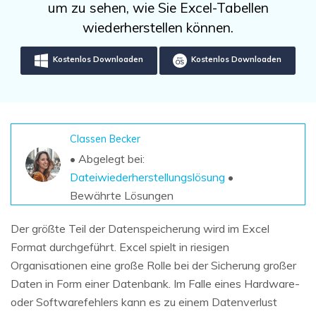
DOWNLOAD
Sign In
um zu sehen, wie Sie Excel-Tabellen
Unbegrenzte Daten vom Mac-System
wiederherstellen
wiederherstellen können.
Aktuelles Thema
Datenverlust-Szenarien
Kostenlos Testen
search
Kostenlos Downloaden
Kostenlos Downloaden
ALLE FUNKTIONEN ENTDECKEN
Recoverit kostenlos
Verlorene/gel?schte Daten kostenlos
Classen Becker
wiederherstellen
• Abgelegt bei:
Dateiwiederherstellungslösung
•
Kostenlos Testen
Bewährte Lösungen
Der größte Teil der Datenspeicherung wird im Excel
Format durchgeführt. Excel spielt in riesigen
Weitere Produkte
Organisationen eine große Rolle bei der Sicherung großer
Repairit - Datenreparatur
Daten in Form einer Datenbank. Im Falle eines Hardware-
UBackit - Datensicherung
oder Softwarefehlers kann es zu einem Datenverlust