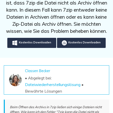
DOWNLOAD
Sign In
ist, dass 7zip die Datei nicht als Archiv öffnen
Unbegrenzte Daten vom Mac-System
wiederherstellen
kann. In diesem Fall kann 7zip entweder keine
Aktuelles Thema
Datenverlust-Szenarien
Dateien in Archiven öffnen oder es kann keine
Kostenlos Testen
search
Zip-Datei als Archiv öffnen. Sie möchten
ALLE FUNKTIONEN ENTDECKEN
wissen, wie Sie das Problem beheben können.
Recoverit kostenlos
Kostenlos Downloaden
Kostenlos Downloaden
Verlorene/gel?schte Daten kostenlos
wiederherstellen
Kostenlos Testen
Classen Becker
• Abgelegt bei:
Dateiwiederherstellungslösung
•
Weitere Produkte
Bewährte Lösungen
Repairit - Datenreparatur
UBackit - Datensicherung
Beim Öffnen des Archivs in 7zip ließen sich einige Dateien nicht
öffnen. Wie kann ich den Fehler "7zip kann die Datei nicht als