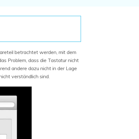
Systemwiederherstellung
wiederherstellen
Formatierte Festplatte
Wiederherstellung nach
wiederherstellen
Werkseinstellung
RAID
RAW-Festplatten-
Datenrettung
Werkseinstellung
Neu
areteil betrachtet werden, mit dem
s Problem, dass die Tastatur nicht
hrend andere dazu nicht in der Lage
icht verständlich sind.