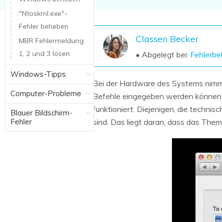
NAS-Datenrettung
"Ntoskrnl.exe"-
Mac-Papierkorb-Wiederherstellung
Fehler beheben
Neu
Classen Becker
MBR Fehlermeldung
1, 2 und 3 lösen
• Abgelegt bei:
Fehlerb
Windows-Tipps
Bei der Hardware des Systems nimmt 
Computer-Probleme
Befehle eingegeben werden können, 
funktioniert. Diejenigen, die techni
Blauer Bildschirm-
Fehler
sind. Das liegt daran, dass das Thema