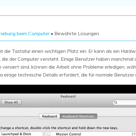
Wiederherstellung
Wiederherstellung
Alle Produkte ansehen
ZIP-
PPT-
Wiederherstellung
Wiederherstellung
Email-
PDF-
ehebung beim Computer
• Bewährte Lösungen
Wiederherstellung
Wiederherstellung
die Tastatur einen wichtigen Platz ein. Er kann als ein Hardw
die der Computer versteht. Einige Benutzer haben manchmal da
sch versiert sind, können die Arbeit ohne Probleme erledigen, wä
 einige technische Details erfordert, die für normale Benutzer n
ALLE FUNKTIONEN ENTDECKEN