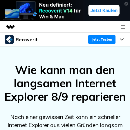
Recoverit
Top-Produkte
Jetzt Testen
KI-gestützte digitale Kreativität
Produkte
Business
Dienstprogramme
Wie kann man den
Überblick
Funktionen
Über uns
Lösungen
Recoverit für Windows
KI
langsamen Internet
Wiederherstellung von Laufwerken
Ressourcen
Presseraum
Ein führendes Tool zur Datenrettung für Windows
Explorer 8/9 reparieren
Kostenlos Testen
Gel?schte Medien wiederherstellen
Shop
Warum Recoverit
Experte für Datenrettung
Support
Guide
Exklusive Wiederherstellungsl?sungen
Neu
Nach einer gewissen Zeit kann ein schneller
Recoverit für Mac
KI
Internet Explorer aus vielen Gründen langsam
Kundengeschichten
Dokumente wiederherstellen