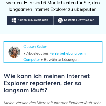
DOWNLOAD
Sign In
werden. Hier sind 6 Möglichkeiten für Sie, den
Unbegrenzte Daten vom Mac-System
wiederherstellen
langsamen Internet Explorer zu überprüfen.
Aktuelles Thema
Datenverlust-Szenarien
Kostenlos Testen
search
Kostenlos Downloaden
Kostenlos Downloaden
ALLE FUNKTIONEN ENTDECKEN
Recoverit kostenlos
Verlorene/gel?schte Daten kostenlos
Classen Becker
wiederherstellen
• Abgelegt bei:
Fehlerbehebung beim
Computer
• Bewährte Lösungen
Kostenlos Testen
Wie kann ich meinen Internet
Explorer reparieren, der so
Weitere Produkte
langsam läuft?
Repairit - Datenreparatur
UBackit - Datensicherung
Meine Version des Microsoft Internet Explorer läuft sehr