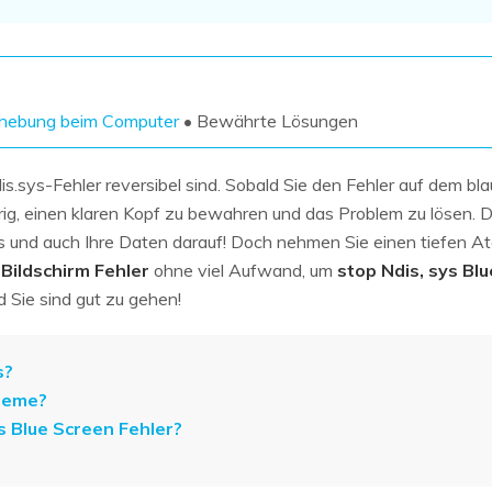
Wiederherstellung
Wiederherstellung
Alle Produkte ansehen
ZIP-
PPT-
Wiederherstellung
Wiederherstellung
Email-
PDF-
ehebung beim Computer
• Bewährte Lösungen
Wiederherstellung
Wiederherstellung
s.sys-Fehler reversibel sind. Sobald Sie den Fehler auf dem bl
erig, einen klaren Kopf zu bewahren und das Problem zu lösen. D
 und auch Ihre Daten darauf! Doch nehmen Sie einen tiefen At
Bildschirm Fehler
ohne viel Aufwand, um
stop Ndis, sys Bl
ALLE FUNKTIONEN ENTDECKEN
 Sie sind gut zu gehen!
s?
leme?
s Blue Screen Fehler?