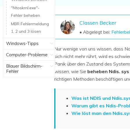
NAS-Datenrettung
"Ntoskrnl.exe"-
Mac-Papierkorb-Wiederherstellung
Fehler beheben
Neu
Classen Becker
MBR Fehlermeldung
1, 2 und 3 lösen
• Abgelegt bei:
Fehlerb
Windows-Tipps
Nur wenige von uns wissen, dass Ndi
Computer-Probleme
sich nicht mehr rührt, wird es schwi
Panik über den Zustand des Systems
Blauer Bildschirm-
Fehler
wissen, wie Sie
beheben Ndis. sys 
richtigen Methoden beschäftigen und
Was ist NDIS und Ndis.sy
Warum gibt es Ndis-Prob
Wie löst man den Ndis.sy