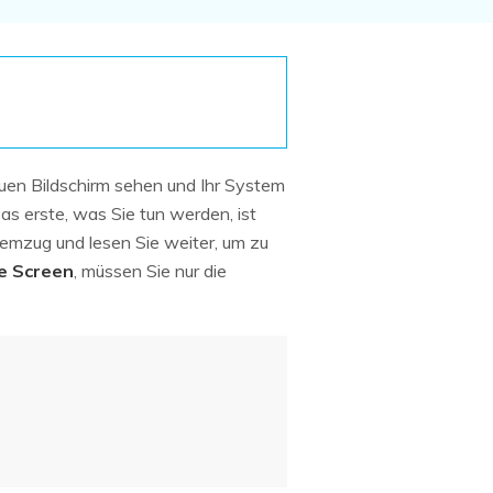
Systemwiederherstellung
wiederherstellen
Formatierte Festplatte
Wiederherstellung nach
wiederherstellen
Werkseinstellung
RAID
RAW-Festplatten-
Datenrettung
Werkseinstellung
Neu
auen Bildschirm sehen und Ihr System
as erste, was Sie tun werden, ist
emzug und lesen Sie weiter, um zu
ue Screen
, müssen Sie nur die