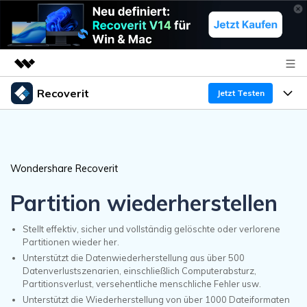
Recoverit
Top-Produkte
Jetzt Testen
KI-gestützte digitale Kreativität
Produkte
Business
Dienstprogramme
Überblick
Funktionen
Über uns
Wondershare Recoverit
Lösungen
Recoverit für Windows
KI
Wiederherstellung von Laufwerken
Partition wiederherstellen
Ressourcen
Presseraum
Ein führendes Tool zur Datenrettung für Windows
Kostenlos Testen
Stellt effektiv, sicher und vollständig gelöschte oder verlorene
Gel?schte Medien wiederherstellen
Shop
Warum Recoverit
Partitionen wieder her.
Unterstützt die Datenwiederherstellung aus über 500
Experte für Datenrettung
Support
Guide
Exklusive Wiederherstellungsl?sungen
Neu
Datenverlustszenarien, einschließlich Computerabsturz,
Partitionsverlust, versehentliche menschliche Fehler usw.
Recoverit für Mac
KI
Kundengeschichten
Unterstützt die Wiederherstellung von über 1000 Dateiformaten
Dokumente wiederherstellen