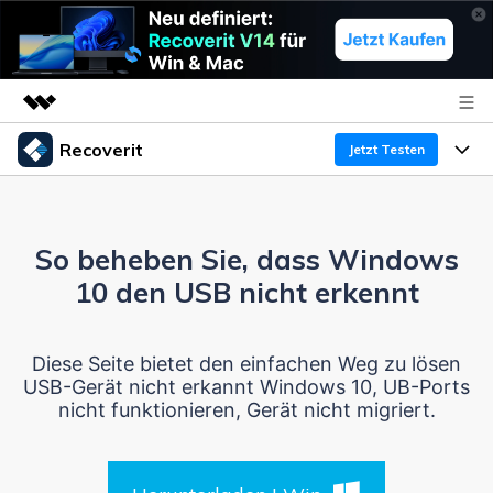
Recoverit
Top-Produkte
Jetzt Testen
KI-gestützte digitale Kreativität
Produkte
Business
Dienstprogramme
Überblick
So beheben Sie, dass Windows
Funktionen
Über uns
Lösungen
Recoverit für Windows
10 den USB nicht erkennt
KI
Wiederherstellung von Laufwerken
Ressourcen
Presseraum
Ein führendes Tool zur Datenrettung für Windows
Diese Seite bietet den einfachen Weg zu lösen
Kostenlos Testen
Gel?schte Medien wiederherstellen
Shop
Warum Recoverit
USB-Gerät nicht erkannt Windows 10, UB-Ports
nicht funktionieren, Gerät nicht migriert.
Experte für Datenrettung
Support
Guide
Exklusive Wiederherstellungsl?sungen
Neu
Recoverit für Mac
KI
Kundengeschichten
Dokumente wiederherstellen