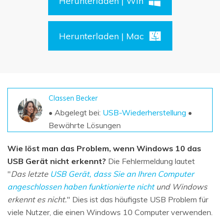
Herunterladen | Win
DOWNLOAD
Sign In
Unbegrenzte Daten vom Mac-System
wiederherstellen
Aktuelles Thema
Datenverlust-Szenarien
Kostenlos Testen
Herunterladen | Mac
search
ALLE FUNKTIONEN ENTDECKEN
Recoverit kostenlos
Verlorene/gel?schte Daten kostenlos
Classen Becker
wiederherstellen
• Abgelegt bei:
USB-Wiederherstellung
•
Bewährte Lösungen
Kostenlos Testen
Wie löst man das Problem, wenn Windows 10 das
USB Gerät nicht erkennt?
Die Fehlermeldung lautet
Weitere Produkte
"
Das letzte
USB Gerät, dass Sie an Ihren Computer
angeschlossen haben funktionierte nicht
und Windows
Repairit - Datenreparatur
erkennt es nicht.
" Dies ist das häufigste USB Problem für
UBackit - Datensicherung
viele Nutzer, die einen Windows 10 Computer verwenden.