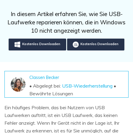
DOWNLOAD
Sign In
Unbegrenzte Daten vom Mac-System
wiederherstellen
Aktuelles Thema
In diesem Artikel erfahren Sie, wie Sie USB-
Datenverlust-Szenarien
Kostenlos Testen
Laufwerke reparieren können, die in Windows
search
10 nicht angezeigt werden.
ALLE FUNKTIONEN ENTDECKEN
Kostenlos Downloaden
Kostenlos Downloaden
Recoverit kostenlos
Verlorene/gel?schte Daten kostenlos
wiederherstellen
Kostenlos Testen
Classen Becker
• Abgelegt bei:
USB-Wiederherstellung
•
Bewährte Lösungen
Weitere Produkte
Ein häufiges Problem, das bei Nutzern von USB
Repairit - Datenreparatur
Laufwerken auftritt, ist ein USB Laufwerk, das keinen
Fehler anzeigt. Wenn Ihr Gerät nicht in der Lage ist, Ihr
UBackit - Datensicherung
Laufwerk zu erkennen, ist es für Sie unmöglich, auf die