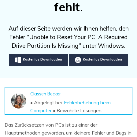
DOWNLOAD
Sign In
fehlt.
Unbegrenzte Daten vom Mac-System
wiederherstellen
Aktuelles Thema
Datenverlust-Szenarien
Kostenlos Testen
search
Auf dieser Seite werden wir Ihnen helfen, den
Fehler "Unable to Reset Your PC. A Required
ALLE FUNKTIONEN ENTDECKEN
Drive Partition Is Missing" unter Windows.
Recoverit kostenlos
Verlorene/gel?schte Daten kostenlos
Kostenlos Downloaden
Kostenlos Downloaden
wiederherstellen
Kostenlos Testen
Classen Becker
• Abgelegt bei:
Fehlerbehebung beim
Weitere Produkte
Computer
• Bewährte Lösungen
Repairit - Datenreparatur
Das Zurücksetzen von PCs ist zu einer der
UBackit - Datensicherung
Hauptmethoden geworden, um kleinere Fehler und Bugs in