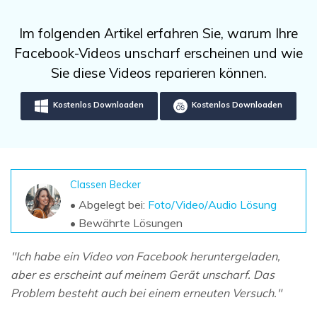
DOWNLOAD
Sign In
Unbegrenzte Daten vom Mac-System
wiederherstellen
Aktuelles Thema
Im folgenden Artikel erfahren Sie, warum Ihre
Datenverlust-Szenarien
Kostenlos Testen
Facebook-Videos unscharf erscheinen und wie
search
Sie diese Videos reparieren können.
ALLE FUNKTIONEN ENTDECKEN
Kostenlos Downloaden
Kostenlos Downloaden
Recoverit kostenlos
Verlorene/gel?schte Daten kostenlos
wiederherstellen
Kostenlos Testen
Classen Becker
• Abgelegt bei:
Foto/Video/Audio Lösung
• Bewährte Lösungen
Weitere Produkte
"Ich habe ein Video von Facebook heruntergeladen,
Repairit - Datenreparatur
aber es erscheint auf meinem Gerät unscharf. Das
Problem besteht auch bei einem erneuten Versuch."
UBackit - Datensicherung