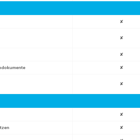
✘
✘
✘
endokumente
✘
✘
✘
etzen
✘