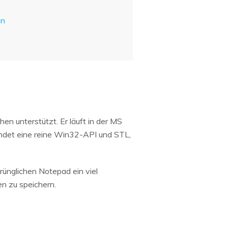
en
en unterstützt. Er läuft in der MS
det eine reine Win32-API und STL,
ünglichen Notepad ein viel
en zu speichern.