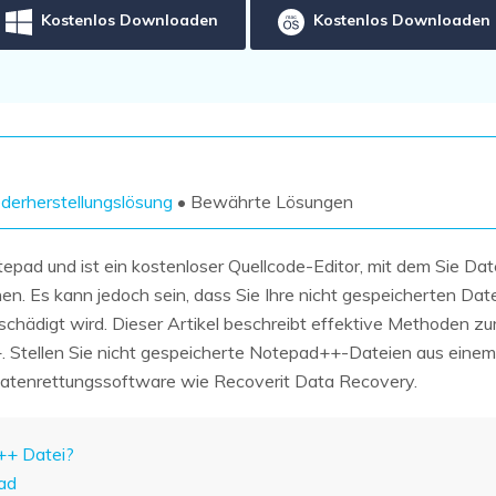
Wiederherstellung
Wiederherstellung
Kostenlos Downloaden
Kostenlos Downloaden
Alle Produkte ansehen
ZIP-
PPT-
Wiederherstellung
Wiederherstellung
Email-
PDF-
Wiederherstellung
Wiederherstellung
derherstellungslösung
• Bewährte Lösungen
tepad und ist ein kostenloser Quellcode-Editor, mit dem Sie Da
ALLE FUNKTIONEN ENTDECKEN
n. Es kann jedoch sein, dass Sie Ihre nicht gespeicherten Date
schädigt wird. Dieser Artikel beschreibt effektive Methoden zu
. Stellen Sie nicht gespeicherte Notepad++-Dateien aus einem
Datenrettungssoftware wie Recoverit Data Recovery.
d++ Datei?
pad