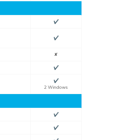
✔
✔
✘
✔
✔
2 Windows
✔
✔