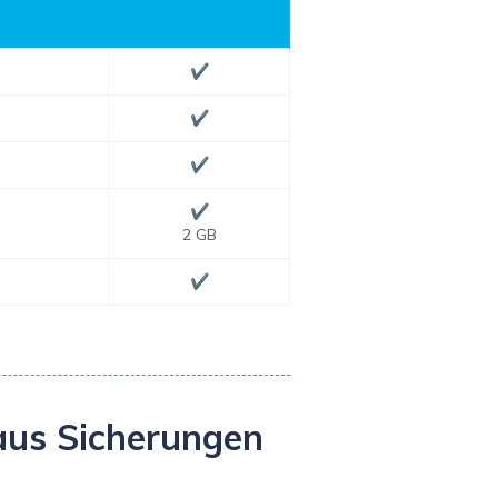
✔
✔
✔
✔
2 GB
✔
 aus Sicherungen