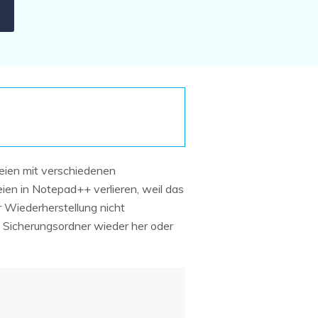
Systemwiederherstellung
wiederherstellen
Formatierte Festplatte
Wiederherstellung nach
wiederherstellen
Werkseinstellung
RAID
RAW-Festplatten-
Datenrettung
Werkseinstellung
Neu
teien mit verschiedenen
ien in Notepad++ verlieren, weil das
r Wiederherstellung nicht
 Sicherungsordner wieder her oder