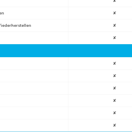
✘
en
✘
ederherstellen
✘
✘
✘
✘
✘
✘
✘
✘