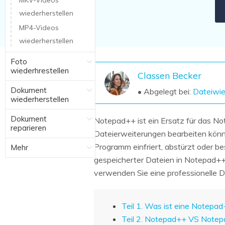
MKV-Videos
NAS-Datenrettung
wiederherstellen
Mac-Papierkorb-Wiederherstellung
Neu
MP4-Videos
wiederherstellen
Foto
wiederhrestellen
Classen Becker
Dokument
• Abgelegt bei:
Dateiwie
wiederherstellen
Dokument
Notepad++ ist ein Ersatz für das No
reparieren
Dateierweiterungen bearbeiten könne
Programm einfriert, abstürzt oder be
Mehr
gespeicherter Dateien in Notepad++
verwenden Sie eine professionelle 
Teil 1. Was ist eine Notepa
Teil 2. Notepad++ VS Note