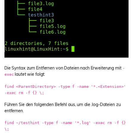
Die Syntax zum Entfernen von Dateien nach Erweiterung mit
-
lautet wie folgt:
exec
find <ParentDirectory> -type f -name '*.<Extension>'
-exec rm -f {} \;
Führen Sie den folgenden Befehl aus, um die .log-Dateien zu
entfernen.
find ~/testhint -type f -name '*.log' -exec rm -f {}
\;