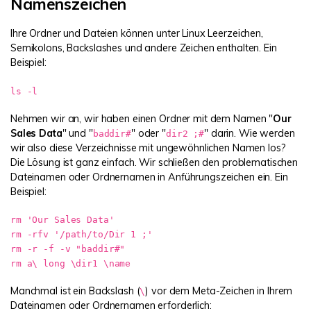
Namenszeichen
Ihre Ordner und Dateien können unter Linux Leerzeichen,
Semikolons, Backslashes und andere Zeichen enthalten. Ein
Beispiel:
ls -l
Nehmen wir an, wir haben einen Ordner mit dem Namen "
Our
Sales Data
" und "
" oder "
" darin. Wie werden
baddir#
dir2 ;#
wir also diese Verzeichnisse mit ungewöhnlichen Namen los?
Die Lösung ist ganz einfach. Wir schließen den problematischen
Dateinamen oder Ordnernamen in Anführungszeichen ein. Ein
Beispiel:
rm 'Our Sales Data'
rm -rfv '/path/to/Dir 1 ;'
rm -r -f -v "baddir#"
rm a\ long \dir1 \name
Manchmal ist ein Backslash (
) vor dem Meta-Zeichen in Ihrem
\
Dateinamen oder Ordnernamen erforderlich: