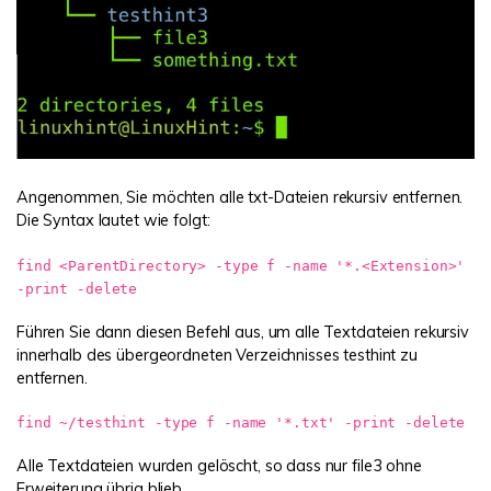
Angenommen, Sie möchten alle txt-Dateien rekursiv entfernen.
Die Syntax lautet wie folgt:
find <ParentDirectory> -type f -name '*.<Extension>'
-print -delete
Führen Sie dann diesen Befehl aus, um alle Textdateien rekursiv
innerhalb des übergeordneten Verzeichnisses testhint zu
entfernen.
find ~/testhint -type f -name '*.txt' -print -delete
Alle Textdateien wurden gelöscht, so dass nur file3 ohne
Erweiterung übrig blieb.