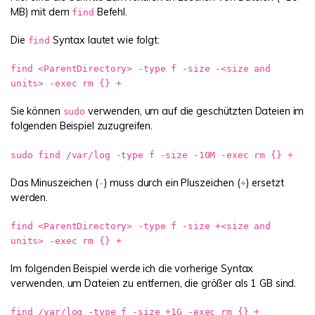
MB) mit dem
Befehl.
find
Die
Syntax lautet wie folgt:
find
find <ParentDirectory> -type f -size -<size and
units> -exec rm {} +
Sie können
verwenden, um auf die geschützten Dateien im
sudo
folgenden Beispiel zuzugreifen.
sudo find /var/log -type f -size -10M -exec rm {} +
Das Minuszeichen (
) muss durch ein Pluszeichen (
) ersetzt
-
+
werden.
find <ParentDirectory> -type f -size +<size and
units> -exec rm {} +
Im folgenden Beispiel werde ich die vorherige Syntax
verwenden, um Dateien zu entfernen, die größer als 1 GB sind.
find /var/log -type f -size +1G -exec rm {} +