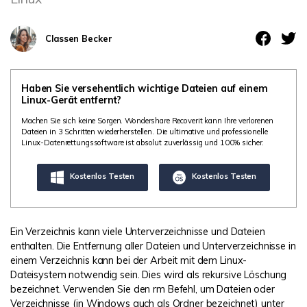
DOWNLOAD
Sign In
Unbegrenzte Daten vom Mac-System
wiederherstellen
Aktuelles Thema
Datenverlust-Szenarien
Classen Becker
Kostenlos Testen
search
ALLE FUNKTIONEN ENTDECKEN
Haben Sie versehentlich wichtige Dateien auf einem
Linux-Gerät entfernt?
Recoverit kostenlos
Machen Sie sich keine Sorgen. Wondershare Recoverit kann Ihre verlorenen
Dateien in 3 Schritten wiederherstellen. Die ultimative und professionelle
Verlorene/gel?schte Daten kostenlos
Linux-Datenrettungssoftware ist absolut zuverlässig und 100% sicher.
wiederherstellen
Kostenlos Testen
Kostenlos Testen
Kostenlos Testen
Ein Verzeichnis kann viele Unterverzeichnisse und Dateien
Weitere Produkte
enthalten. Die Entfernung aller Dateien und Unterverzeichnisse in
einem Verzeichnis kann bei der Arbeit mit dem Linux-
Repairit - Datenreparatur
Dateisystem notwendig sein. Dies wird als rekursive Löschung
UBackit - Datensicherung
bezeichnet. Verwenden Sie den rm Befehl, um Dateien oder
Verzeichnisse (in Windows auch als Ordner bezeichnet) unter