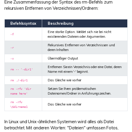
Eine Zusammenfassung der Syntax des rm-Befehls zum
rekursiven Entfernen von Verzeichnissen/Ordnern:
Befehlssyntax
Beschreibung
Eine starke Option. Meldet sich nie bei nicht
-f
existierenden Dateien oder Argumenten.
Rekursives Entfernen von Verzeichnissen und
-r
deren Inhalten
Übermäßiger Output
-v
Entfernen Sie ein Verzeichnis oder eine Datei, deren
rm -- '-dir1'
Name mit einem '-' beginnt.
Das Gleiche wie vorher
rm ./-dir1
Setzen Sie Ihren problematischen
rm -rfv 'dir
Dateinamen/Ordner in Anführungszeichen.
name here'
rm -rfv
Das Gleiche wie vorher
\$dirname1
In Linux und Unix-ähnlichen Systemen wird alles als Datei
betrachtet. Mit anderen Worten: "Dateien" umfassen Fotos,