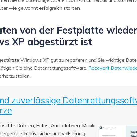
men Sie die bootfähige CD/den USB-Stick heraus und starten 
ter wie gewohnt erfolgreich starten.
n von der Festplatte wiederh
 XP abgestürzt ist
gestürzte Windows XP gut zu reparieren und Sie wichtige Daten 
nötigen Sie eine Datenrettungssoftware.
Recoverit Datenwiede
erherzustellen.
und zuverlässige Datenrettungssoft
rze
elöschte Dateien, Fotos, Audiodateien, Musik
ergerät effektiv, sicher und vollständig