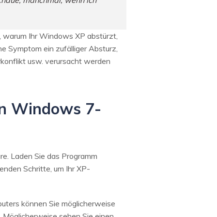
schaue, manchmal, wenn ich
, warum Ihr Windows XP abstürzt,
e Symptom ein zufälliger Absturz,
rkonflikt usw. verursacht werden
on Windows 7-
are. Laden Sie das Programm
genden Schritte, um Ihr XP-
puters können Sie möglicherweise
b. Möglicherweise sehen Sie einen