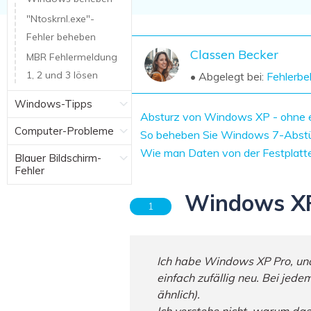
NAS-Datenrettung
"Ntoskrnl.exe"-
Mac-Papierkorb-Wiederherstellung
Fehler beheben
Neu
Classen Becker
MBR Fehlermeldung
1, 2 und 3 lösen
• Abgelegt bei:
Fehlerb
Windows-Tipps
Absturz von Windows XP - ohne e
Computer-Probleme
So beheben Sie Windows 7-Abstür
Wie man Daten von der Festplatte
Blauer Bildschirm-
Fehler
Windows XP 
1
Ich habe Windows XP Pro, und 
einfach zufällig neu. Bei jed
ähnlich).