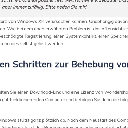
s so ist. Manchmal passiert es, wenn ich eine Videodatei an
 aber immer zufällig. Bitte helfen Sie mir!
Absturz von Windows XP verursachen können. Unabhängig davon
n. Wie bei dem oben erwähnten Problem ist das offensichtlich
 beschädigte Registrierung, einen Systemkonflikt, einen Speiche
kann dies selbst gelöst werden.
den Schritten zur Behebung v
alten Sie einen Download-Link und eine Lizenz von Wondersh
nem gut funktionierenden Computer und befolgen Sie dann die fol
indows stürzt ganz plötzlich ab. Nach dem Neustart des Com
 Allerdings stürzt das Programm immer wieder unkontrolliert a