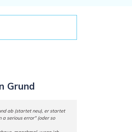
Systemwiederherstellung
wiederherstellen
Formatierte Festplatte
Wiederherstellung nach
wiederherstellen
Werkseinstellung
RAID
RAW-Festplatten-
Datenrettung
Werkseinstellung
Neu
en Grund
d ab (startet neu), er startet
 a serious error" (oder so