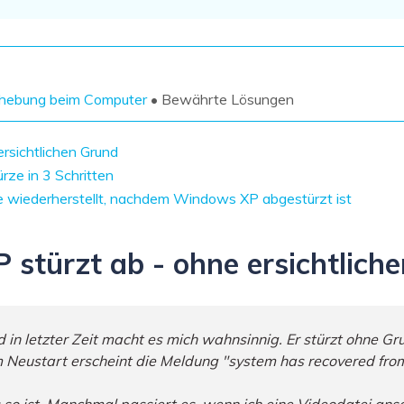
Wiederherstellung
Wiederherstellung
Alle Produkte ansehen
ZIP-
PPT-
Wiederherstellung
Wiederherstellung
Email-
PDF-
ehebung beim Computer
• Bewährte Lösungen
Wiederherstellung
Wiederherstellung
rsichtlichen Grund
ze in 3 Schritten
 wiederherstellt, nachdem Windows XP abgestürzt ist
ALLE FUNKTIONEN ENTDECKEN
stürzt ab - ohne ersichtlich
in letzter Zeit macht es mich wahnsinnig. Er stürzt ohne Grun
em Neustart erscheint die Meldung "system has recovered from