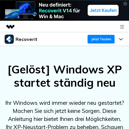
Recoverit
Top-Produkte
Jetzt Testen
KI-gestützte digitale Kreativität
Produkte
Business
Dienstprogramme
[Gelöst] Windows XP
Überblick
Funktionen
Über uns
Lösungen
Recoverit für Windows
KI
startet ständig neu
Wiederherstellung von Laufwerken
Ressourcen
Presseraum
Ein führendes Tool zur Datenrettung für Windows
Kostenlos Testen
Gel?schte Medien wiederherstellen
Shop
Warum Recoverit
Ihr Windows wird immer wieder neu gestartet?
Machen Sie sich jetzt keine Sorgen. Diese
Experte für Datenrettung
Support
Guide
Exklusive Wiederherstellungsl?sungen
Neu
Anleitung hier bietet Ihnen drei Möglichkeiten,
Recoverit für Mac
KI
Kundengeschichten
Ihr XP-Neustart-Problem zu beheben. Schauen
Dokumente wiederherstellen