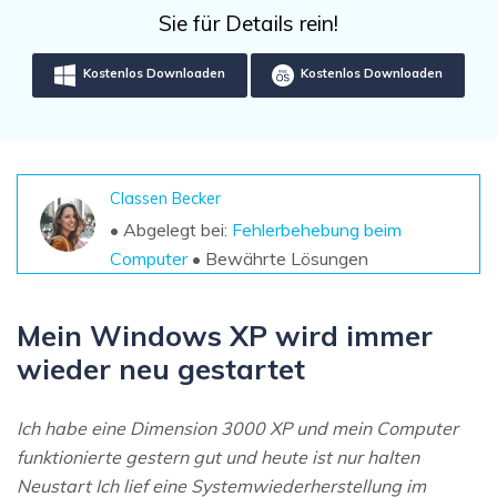
DOWNLOAD
Sign In
Unbegrenzte Daten vom Mac-System
Sie für Details rein!
wiederherstellen
Aktuelles Thema
Datenverlust-Szenarien
Kostenlos Downloaden
Kostenlos Downloaden
Kostenlos Testen
search
ALLE FUNKTIONEN ENTDECKEN
Recoverit kostenlos
Classen Becker
Verlorene/gel?schte Daten kostenlos
• Abgelegt bei:
Fehlerbehebung beim
wiederherstellen
Computer
• Bewährte Lösungen
Kostenlos Testen
Mein Windows XP wird immer
wieder neu gestartet
Weitere Produkte
Ich habe eine Dimension 3000 XP und mein Computer
Repairit - Datenreparatur
funktionierte gestern gut und heute ist nur halten
UBackit - Datensicherung
Neustart Ich lief eine Systemwiederherstellung im