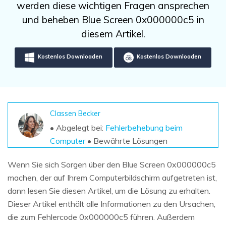
DOWNLOAD
Sign In
werden diese wichtigen Fragen ansprechen
Unbegrenzte Daten vom Mac-System
wiederherstellen
und beheben Blue Screen 0x000000c5 in
Aktuelles Thema
Datenverlust-Szenarien
diesem Artikel.
Kostenlos Testen
search
Kostenlos Downloaden
Kostenlos Downloaden
ALLE FUNKTIONEN ENTDECKEN
Recoverit kostenlos
Verlorene/gel?schte Daten kostenlos
wiederherstellen
Classen Becker
• Abgelegt bei:
Fehlerbehebung beim
Kostenlos Testen
Computer
• Bewährte Lösungen
Wenn Sie sich Sorgen über den Blue Screen 0x000000c5
machen, der auf Ihrem Computerbildschirm aufgetreten ist,
Weitere Produkte
dann lesen Sie diesen Artikel, um die Lösung zu erhalten.
Repairit - Datenreparatur
Dieser Artikel enthält alle Informationen zu den Ursachen,
UBackit - Datensicherung
die zum Fehlercode 0x000000c5 führen. Außerdem