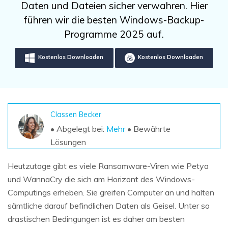
DOWNLOAD
Sign In
Daten und Dateien sicher verwahren. Hier
Unbegrenzte Daten vom Mac-System
wiederherstellen
führen wir die besten Windows-Backup-
Aktuelles Thema
Datenverlust-Szenarien
Programme 2025 auf.
Kostenlos Testen
search
Kostenlos Downloaden
Kostenlos Downloaden
ALLE FUNKTIONEN ENTDECKEN
Recoverit kostenlos
Verlorene/gel?schte Daten kostenlos
wiederherstellen
Classen Becker
• Abgelegt bei:
Mehr
• Bewährte
Kostenlos Testen
Lösungen
Heutzutage gibt es viele Ransomware-Viren wie Petya
und WannaCry die sich am Horizont des Windows-
Weitere Produkte
Computings erheben. Sie greifen Computer an und halten
Repairit - Datenreparatur
sämtliche darauf befindlichen Daten als Geisel. Unter so
UBackit - Datensicherung
drastischen Bedingungen ist es daher am besten