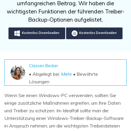
DOWNLOAD
Sign In
umfangreichen Beitrag. Wir haben die
Unbegrenzte Daten vom Mac-System
wiederherstellen
wichtigsten Funktionen der führenden Treiber-
Aktuelles Thema
Datenverlust-Szenarien
Backup-Optionen aufgelistet.
Kostenlos Testen
search
Kostenlos Downloaden
Kostenlos Downloaden
ALLE FUNKTIONEN ENTDECKEN
Recoverit kostenlos
Verlorene/gel?schte Daten kostenlos
wiederherstellen
Classen Becker
• Abgelegt bei:
Mehr
• Bewährte
Kostenlos Testen
Lösungen
Wenn Sie einen Windows-PC verwenden, sollten Sie
einige zusätzliche Maßnahmen ergreifen, um Ihre Daten
Weitere Produkte
und Treiber zu schützen. Im Idealfall sollte man die
Repairit - Datenreparatur
Unterstützung einer Windows-Treiber-Backup-Software
UBackit - Datensicherung
in Anspruch nehmen, um die wichtigsten Treiberdateien