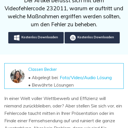
Der Artikel befasst sich mit dem
DOWNLOAD
Sign In
Unbegrenzte Daten vom Mac-System
Videofehlercode 232011, warum er auftritt und
wiederherstellen
Aktuelles Thema
Datenverlust-Szenarien
welche Maßnahmen ergriffen werden sollten,
Kostenlos Testen
search
um den Fehler zu beheben.
ALLE FUNKTIONEN ENTDECKEN
Kostenlos Downloaden
Kostenlos Downloaden
Recoverit kostenlos
Verlorene/gel?schte Daten kostenlos
wiederherstellen
Classen Becker
Kostenlos Testen
• Abgelegt bei:
Foto/Video/Audio Lösung
• Bewährte Lösungen
In einer Welt voller Wettbewerb und Effizienz will
Weitere Produkte
niemand zurückbleiben, oder? Aber stellen Sie sich vor, ein
Repairit - Datenreparatur
Fehlercode taucht mitten in Ihrer Präsentation oder im
UBackit - Datensicherung
Finale einer Fernsehsendung auf und ruiniert die ganze
Ausstrahlung. Aber kein Problem, denn wir sind für