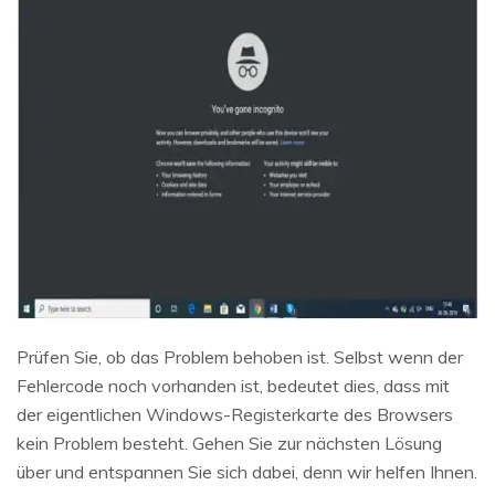
Prüfen Sie, ob das Problem behoben ist. Selbst wenn der
Fehlercode noch vorhanden ist, bedeutet dies, dass mit
der eigentlichen Windows-Registerkarte des Browsers
kein Problem besteht. Gehen Sie zur nächsten Lösung
über und entspannen Sie sich dabei, denn wir helfen Ihnen.