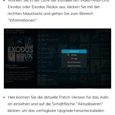
Exodus oder Exodus Redux aus, klicken Sie mit der
rechten Maustaste und gehen Sie zum Bereich
"Informationen".
Hier können Sie die aktuelle Patch-Version für das Add-
on einsehen und auf die Schaltfläche "Aktualisieren"
klicken, um das verfügbare Upgrade herunterzuladen.