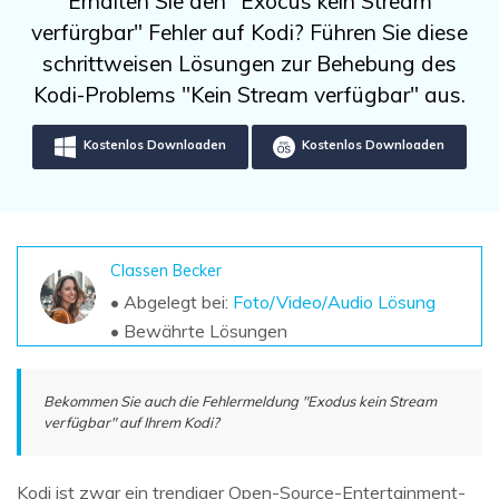
Erhalten Sie den "Exocus kein Stream
DOWNLOAD
Sign In
Unbegrenzte Daten vom Mac-System
verfürgbar" Fehler auf Kodi? Führen Sie diese
wiederherstellen
Aktuelles Thema
Datenverlust-Szenarien
schrittweisen Lösungen zur Behebung des
Kostenlos Testen
search
Kodi-Problems "Kein Stream verfügbar" aus.
ALLE FUNKTIONEN ENTDECKEN
Kostenlos Downloaden
Kostenlos Downloaden
Recoverit kostenlos
Verlorene/gel?schte Daten kostenlos
wiederherstellen
Classen Becker
Kostenlos Testen
• Abgelegt bei:
Foto/Video/Audio Lösung
• Bewährte Lösungen
Weitere Produkte
Bekommen Sie auch die Fehlermeldung "Exodus kein Stream
verfügbar" auf Ihrem Kodi?
Repairit - Datenreparatur
UBackit - Datensicherung
Kodi ist zwar ein trendiger Open-Source-Entertainment-