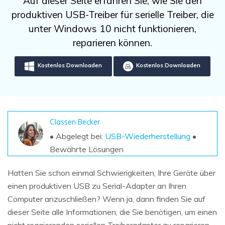
Auf dieser Seite erfahren Sie, wie Sie den
DOWNLOAD
Sign In
Unbegrenzte Daten vom Mac-System
produktiven USB-Treiber für serielle Treiber, die
wiederherstellen
Aktuelles Thema
Datenverlust-Szenarien
unter Windows 10 nicht funktionieren,
Kostenlos Testen
search
reparieren können.
ALLE FUNKTIONEN ENTDECKEN
Kostenlos Downloaden
Kostenlos Downloaden
Recoverit kostenlos
Verlorene/gel?schte Daten kostenlos
wiederherstellen
Classen Becker
Kostenlos Testen
• Abgelegt bei:
USB-Wiederherstellung
•
Bewährte Lösungen
Hatten Sie schon einmal Schwierigkeiten, Ihre Geräte über
Weitere Produkte
einen produktiven USB zu Serial-Adapter an Ihren
Repairit - Datenreparatur
Computer anzuschließen? Wenn ja, dann finden Sie auf
UBackit - Datensicherung
dieser Seite alle Informationen, die Sie benötigen, um einen
nicht reagierenden seriellen Treiberadapter zu reparieren.