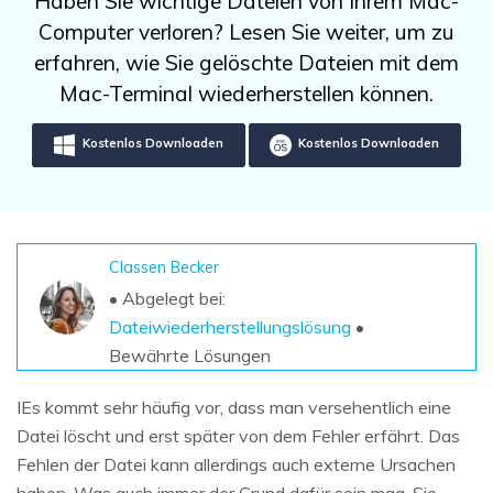
Haben Sie wichtige Dateien von Ihrem Mac-
DOWNLOAD
Sign In
Unbegrenzte Daten vom Mac-System
Computer verloren? Lesen Sie weiter, um zu
wiederherstellen
Aktuelles Thema
Datenverlust-Szenarien
erfahren, wie Sie gelöschte Dateien mit dem
Kostenlos Testen
search
Mac-Terminal wiederherstellen können.
ALLE FUNKTIONEN ENTDECKEN
Kostenlos Downloaden
Kostenlos Downloaden
Recoverit kostenlos
Verlorene/gel?schte Daten kostenlos
wiederherstellen
Classen Becker
Kostenlos Testen
• Abgelegt bei:
Dateiwiederherstellungslösung
•
Bewährte Lösungen
Weitere Produkte
IEs kommt sehr häufig vor, dass man versehentlich eine
Repairit - Datenreparatur
Datei löscht und erst später von dem Fehler erfährt. Das
UBackit - Datensicherung
Fehlen der Datei kann allerdings auch externe Ursachen
haben. Was auch immer der Grund dafür sein mag, Sie