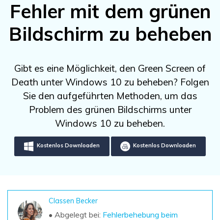
DOWNLOAD
Sign In
Fehler mit dem grünen
Unbegrenzte Daten vom Mac-System
wiederherstellen
Aktuelles Thema
Datenverlust-Szenarien
Bildschirm zu beheben
Kostenlos Testen
search
ALLE FUNKTIONEN ENTDECKEN
Gibt es eine Möglichkeit, den Green Screen of
Death unter Windows 10 zu beheben? Folgen
Recoverit kostenlos
Sie den aufgeführten Methoden, um das
Verlorene/gel?schte Daten kostenlos
wiederherstellen
Problem des grünen Bildschirms unter
Windows 10 zu beheben.
Kostenlos Testen
Kostenlos Downloaden
Kostenlos Downloaden
Weitere Produkte
Repairit - Datenreparatur
Classen Becker
UBackit - Datensicherung
• Abgelegt bei:
Fehlerbehebung beim