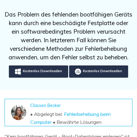
DOWNLOAD
Sign In
Unbegrenzte Daten vom Mac-System
wiederherstellen
Aktuelles Thema
Das Problem des fehlenden bootfähigen Geräts
Datenverlust-Szenarien
Kostenlos Testen
kann durch eine beschädigte Festplatte oder
search
ein softwarebedingtes Problem verursacht
ALLE FUNKTIONEN ENTDECKEN
werden. In letzterem Fall können Sie
verschiedene Methoden zur Fehlerbehebung
Recoverit kostenlos
anwenden, um den Fehler selbst zu beheben.
Verlorene/gel?schte Daten kostenlos
wiederherstellen
Kostenlos Downloaden
Kostenlos Downloaden
Kostenlos Testen
Classen Becker
Weitere Produkte
• Abgelegt bei:
Fehlerbehebung beim
Repairit - Datenreparatur
Computer
• Bewährte Lösungen
UBackit - Datensicherung
"Kein bootfähiges Gerät - Boot-Datenträger einlegen" ist