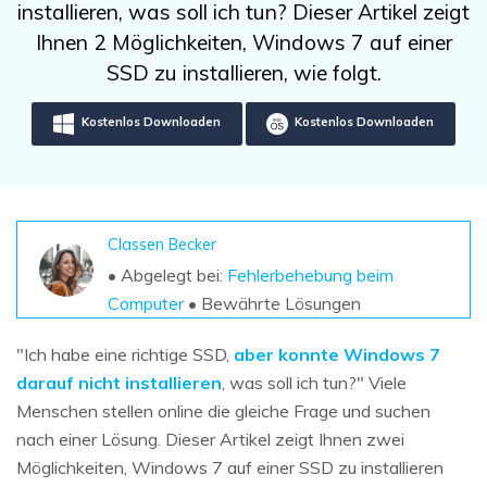
DOWNLOAD
Sign In
installieren, was soll ich tun? Dieser Artikel zeigt
Unbegrenzte Daten vom Mac-System
wiederherstellen
Ihnen 2 Möglichkeiten, Windows 7 auf einer
Aktuelles Thema
Datenverlust-Szenarien
SSD zu installieren, wie folgt.
Kostenlos Testen
search
Kostenlos Downloaden
Kostenlos Downloaden
ALLE FUNKTIONEN ENTDECKEN
Recoverit kostenlos
Verlorene/gel?schte Daten kostenlos
wiederherstellen
Classen Becker
• Abgelegt bei:
Fehlerbehebung beim
Kostenlos Testen
Computer
• Bewährte Lösungen
"Ich habe eine richtige SSD,
aber konnte Windows 7
darauf nicht installieren
, was soll ich tun?" Viele
Weitere Produkte
Menschen stellen online die gleiche Frage und suchen
Repairit - Datenreparatur
nach einer Lösung. Dieser Artikel zeigt Ihnen zwei
UBackit - Datensicherung
Möglichkeiten, Windows 7 auf einer SSD zu installieren