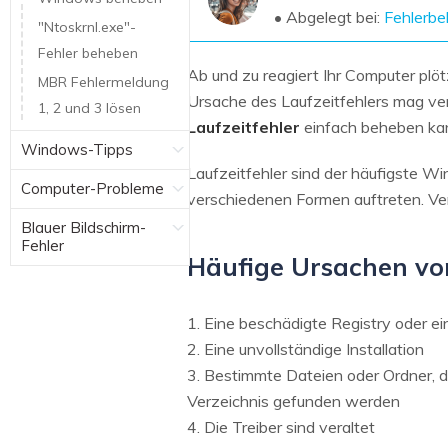
NAS-Datenrettung
• Abgelegt bei:
Fehlerb
"Ntoskrnl.exe"-
Mac-Papierkorb-Wiederherstellung
Fehler beheben
Neu
Ab und zu reagiert Ihr Computer plö
MBR Fehlermeldung
Ursache des Laufzeitfehlers mag verw
1, 2 und 3 lösen
Laufzeitfehler
einfach beheben ka
Windows-Tipps
Laufzeitfehler sind der häufigste W
Computer-Probleme
verschiedenen Formen auftreten. Ve
Blauer Bildschirm-
Fehler
Häufige Ursachen von
1. Eine beschädigte Registry oder e
2. Eine unvollständige Installation
3. Bestimmte Dateien oder Ordner, 
Verzeichnis gefunden werden
4. Die Treiber sind veraltet