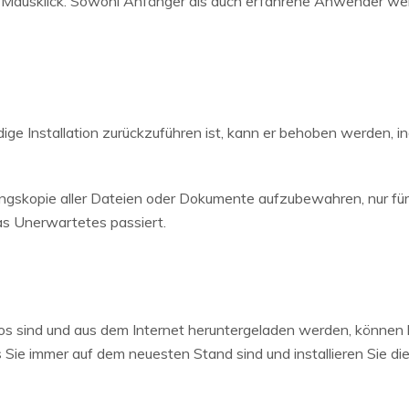
iger Mausklick. Sowohl Anfänger als auch erfahrene Anwender w
ige Installation zurückzuführen ist, kann er behoben werden, 
ngskopie aller Dateien oder Dokumente aufzubewahren, nur für 
s Unerwartetes passiert.
los sind und aus dem Internet heruntergeladen werden, können
ss Sie immer auf dem neuesten Stand sind und installieren Sie d