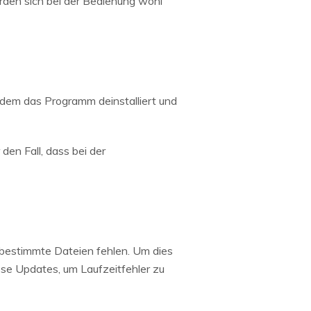
erden sich bei der Bedienung wohl
indem das Programm deinstalliert und
den Fall, dass bei der
 bestimmte Dateien fehlen. Um dies
iese Updates, um Laufzeitfehler zu