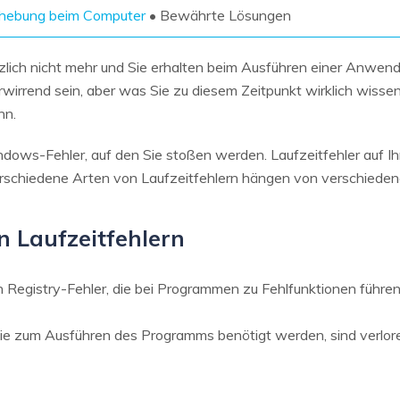
Wiederherstellung
Wiederherstellung
ehebung beim Computer
• Bewährte Lösungen
Alle Produkte ansehen
ZIP-
PPT-
Wiederherstellung
Wiederherstellung
tzlich nicht mehr und Sie erhalten beim Ausführen einer Anwen
irrend sein, aber was Sie zu diesem Zeitpunkt wirklich wissen
Email-
PDF-
nn.
Wiederherstellung
Wiederherstellung
indows-Fehler, auf den Sie stoßen werden. Laufzeitfehler auf I
rschiedene Arten von Laufzeitfehlern hängen von verschiede
ALLE FUNKTIONEN ENTDECKEN
 Laufzeitfehlern
in Registry-Fehler, die bei Programmen zu Fehlfunktionen führe
die zum Ausführen des Programms benötigt werden, sind verlor