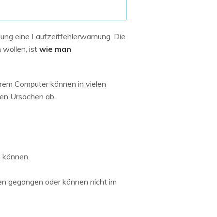
Systemwiederherstellung
wiederherstellen
Formatierte Festplatte
Wiederherstellung nach
wiederherstellen
Werkseinstellung
dung eine Laufzeitfehlerwarnung. Die
 wollen, ist
wie man
RAID
RAW-Festplatten-
Datenrettung
Werkseinstellung
Neu
hrem Computer können in vielen
nen Ursachen ab.
n können
en gegangen oder können nicht im