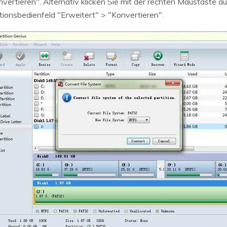
nvertieren". Alternativ klicken Sie mit der rechten Maustaste auf
ionsbedienfeld "Erweitert" > "Konvertieren".