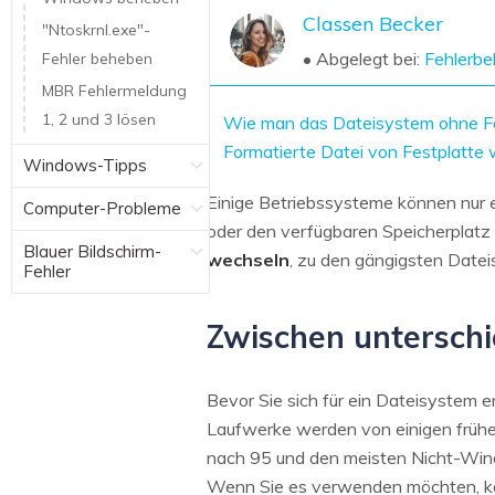
NAS-Datenrettung
Classen Becker
"Ntoskrnl.exe"-
Mac-Papierkorb-Wiederherstellung
• Abgelegt bei:
Fehlerb
Fehler beheben
Neu
MBR Fehlermeldung
1, 2 und 3 lösen
Wie man das Dateisystem ohne F
Formatierte Datei von Festplatte 
Windows-Tipps
Einige Betriebssysteme können nur e
Computer-Probleme
oder den verfügbaren Speicherplatz
Blauer Bildschirm-
wechseln
, zu den gängigsten Date
Fehler
Zwischen unterschi
Bevor Sie sich für ein Dateisystem 
Laufwerke werden von einigen früh
nach 95 und den meisten Nicht-Win
Wenn Sie es verwenden möchten, kön