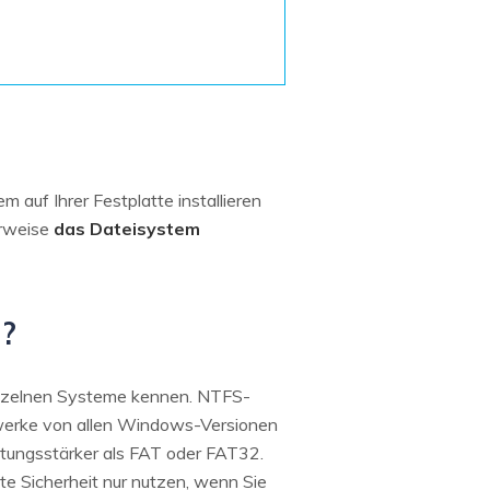
Systemwiederherstellung
wiederherstellen
Formatierte Festplatte
Wiederherstellung nach
wiederherstellen
Werkseinstellung
RAID
RAW-Festplatten-
Datenrettung
Werkseinstellung
Neu
auf Ihrer Festplatte installieren
erweise
das Dateisystem
n?
 einzelnen Systeme kennen. NTFS-
werke von allen Windows-Versionen
tungsstärker als FAT oder FAT32.
e Sicherheit nur nutzen, wenn Sie