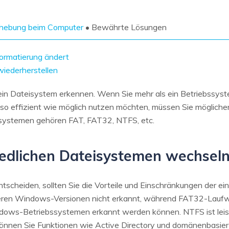
Wiederherstellung
Wiederherstellung
Alle Produkte ansehen
ZIP-
PPT-
ehebung beim Computer
• Bewährte Lösungen
Wiederherstellung
Wiederherstellung
Email-
PDF-
ormatierung ändert
Wiederherstellung
Wiederherstellung
wiederherstellen
in Dateisystem erkennen. Wenn Sie mehr als ein Betriebssystem 
 so effizient wie möglich nutzen möchten, müssen Sie möglich
isystemen gehören FAT, FAT32, NTFS, etc.
ALLE FUNKTIONEN ENTDECKEN
edlichen Dateisystemen wechsel
entscheiden, sollten Sie die Vorteile und Einschränkungen der
eren Windows-Versionen nicht erkannt, während FAT32-Lauf
dows-Betriebssystemen erkannt werden können. NTFS ist leis
nen Sie Funktionen wie Active Directory und domänenbasiert