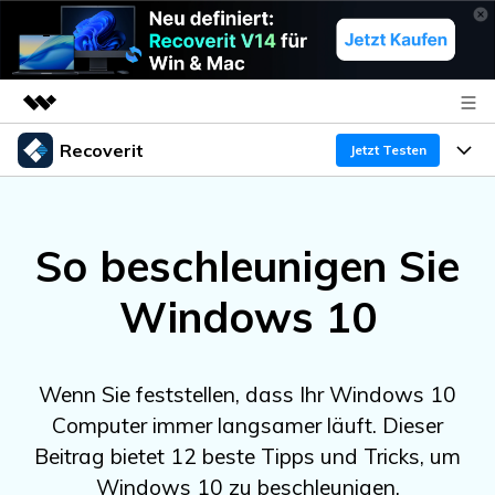
Recoverit
Top-Produkte
Jetzt Testen
KI-gestützte digitale Kreativität
Produkte
Business
Dienstprogramme
So beschleunigen Sie
Überblick
Funktionen
Über uns
Lösungen
Recoverit für Windows
KI
Windows 10
Wiederherstellung von Laufwerken
Ressourcen
Presseraum
Ein führendes Tool zur Datenrettung für Windows
Kostenlos Testen
Gel?schte Medien wiederherstellen
Shop
Warum Recoverit
Wenn Sie feststellen, dass Ihr Windows 10
Computer immer langsamer läuft. Dieser
Experte für Datenrettung
Support
Guide
Exklusive Wiederherstellungsl?sungen
Neu
Beitrag bietet 12 beste Tipps und Tricks, um
Recoverit für Mac
KI
Kundengeschichten
Windows 10 zu beschleunigen.
Dokumente wiederherstellen