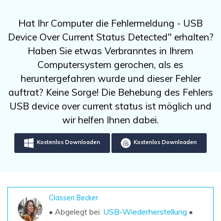
DOWNLOAD
Sign In
Unbegrenzte Daten vom Mac-System
wiederherstellen
Aktuelles Thema
Hat Ihr Computer die Fehlermeldung - USB
Datenverlust-Szenarien
Kostenlos Testen
Device Over Current Status Detected" erhalten?
search
Haben Sie etwas Verbranntes in Ihrem
ALLE FUNKTIONEN ENTDECKEN
Computersystem gerochen, als es
heruntergefahren wurde und dieser Fehler
Recoverit kostenlos
auftrat? Keine Sorge! Die Behebung des Fehlers
Verlorene/gel?schte Daten kostenlos
USB device over current status ist möglich und
wiederherstellen
wir helfen Ihnen dabei.
Kostenlos Testen
Kostenlos Downloaden
Kostenlos Downloaden
Weitere Produkte
Repairit - Datenreparatur
Classen Becker
UBackit - Datensicherung
• Abgelegt bei:
USB-Wiederherstellung
•