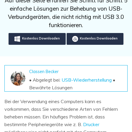
Auf dieser Seite erfahren Sie Schritt für Schritt 5
DOWNLOAD
Sign In
Unbegrenzte Daten vom Mac-System
einfache Lösungen zur Behebung von USB-
wiederherstellen
Aktuelles Thema
Datenverlust-Szenarien
Verbundgeräten, die nicht richtig mit USB 3.0
Kostenlos Testen
search
funktionieren.
ALLE FUNKTIONEN ENTDECKEN
Kostenlos Downloaden
Kostenlos Downloaden
Recoverit kostenlos
Verlorene/gel?schte Daten kostenlos
wiederherstellen
Classen Becker
Kostenlos Testen
• Abgelegt bei:
USB-Wiederherstellung
•
Bewährte Lösungen
Bei der Verwendung eines Computers kann es
Weitere Produkte
vorkommen, dass Sie verschiedene Arten von Fehlern
Repairit - Datenreparatur
beheben müssen. Ein häufiges Problem ist, dass
UBackit - Datensicherung
bestimmte Peripheriegeräte wie z. B.
Drucker
möglicherweise nicht perfekt mit den Computern