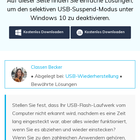
Auf dieser Seite finden Sie einfache Lösungen,
DOWNLOAD
Sign In
Unbegrenzte Daten vom Mac-System
um den selektiven USB-Suspend-Modus unter
wiederherstellen
Aktuelles Thema
Datenverlust-Szenarien
Windows 10 zu deaktivieren.
Kostenlos Testen
search
Kostenlos Downloaden
Kostenlos Downloaden
ALLE FUNKTIONEN ENTDECKEN
Recoverit kostenlos
Verlorene/gel?schte Daten kostenlos
wiederherstellen
Classen Becker
• Abgelegt bei:
USB-Wiederherstellung
•
Kostenlos Testen
Bewährte Lösungen
Stellen Sie fest, dass Ihr USB-Flash-Laufwerk vom
Weitere Produkte
Computer nicht erkannt wird, nachdem es eine Zeit
Repairit - Datenreparatur
lang eingesteckt war, aber alles wieder funktioniert,
wenn Sie es abziehen und wieder einstecken?
UBackit - Datensicherung
Wenn Sie zu den zahlreichen Anwendern gehören,