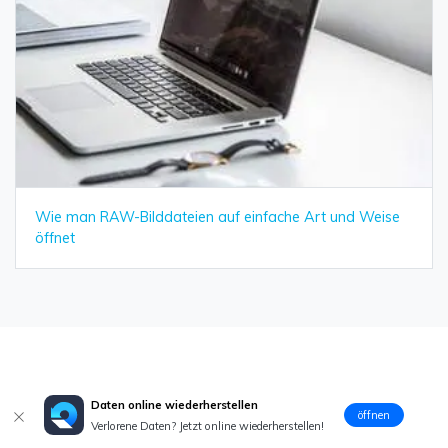
Wie man RAW-Bilddateien auf einfache Art und Weise
öffnet
Daten online wiederherstellen
öffnen
Classen Becker
Verlorene Daten? Jetzt online wiederherstellen!