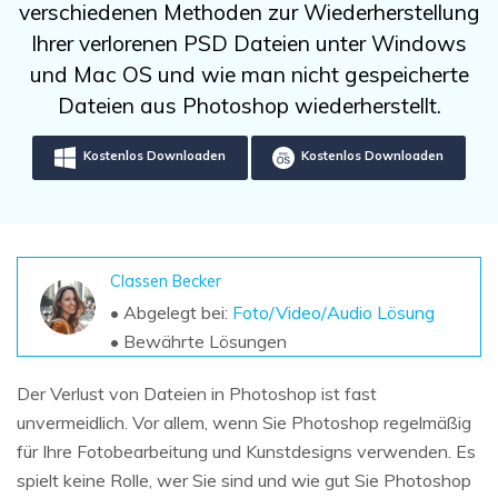
DOWNLOAD
Sign In
verschiedenen Methoden zur Wiederherstellung
Unbegrenzte Daten vom Mac-System
wiederherstellen
Ihrer verlorenen PSD Dateien unter Windows
Aktuelles Thema
Datenverlust-Szenarien
und Mac OS und wie man nicht gespeicherte
Kostenlos Testen
search
Dateien aus Photoshop wiederherstellt.
ALLE FUNKTIONEN ENTDECKEN
Kostenlos Downloaden
Kostenlos Downloaden
Recoverit kostenlos
Verlorene/gel?schte Daten kostenlos
wiederherstellen
Classen Becker
Kostenlos Testen
• Abgelegt bei:
Foto/Video/Audio Lösung
• Bewährte Lösungen
Weitere Produkte
Der Verlust von Dateien in Photoshop ist fast
unvermeidlich. Vor allem, wenn Sie Photoshop regelmäßig
Repairit - Datenreparatur
für Ihre Fotobearbeitung und Kunstdesigns verwenden. Es
UBackit - Datensicherung
spielt keine Rolle, wer Sie sind und wie gut Sie Photoshop