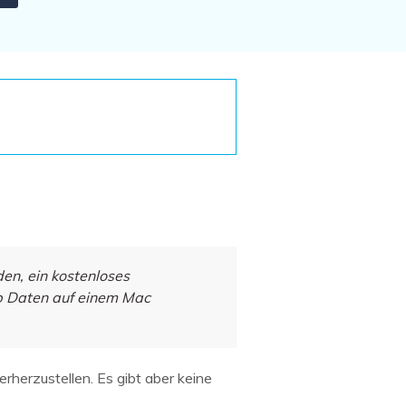
Systemwiederherstellung
wiederherstellen
Formatierte Festplatte
Wiederherstellung nach
wiederherstellen
Werkseinstellung
RAID
RAW-Festplatten-
Datenrettung
Werkseinstellung
Neu
en, ein kostenloses
pp Daten auf einem Mac
rherzustellen. Es gibt aber keine