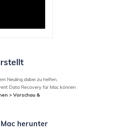
stellt
em Neuling dabei zu helfen,
overit Data Recovery für Mac können
nen > Vorschau &
r Mac herunter