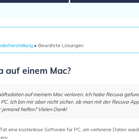
Wiederherstellung
Wiederherstellung
Alle Produkte ansehen
ZIP-
PPT-
Wiederherstellung
Wiederherstellung
Email-
PDF-
Wiederherstellung
Wiederherstellung
derherstellung
• Bewährte Lösungen
a auf einem Mac?
ALLE FUNKTIONEN ENTDECKEN
äftsdaten auf meinem Mac verloren. Ich habe Recuva gefund
 PC. Ich bin mir aber nicht sicher, ob man mit der Recuva A
r jemand helfen? Vielen Dank!
 Tat eine kostenlose Software für PC, um verlorene Daten wiede
ery.