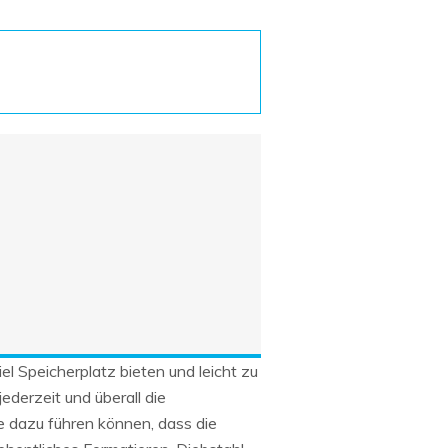
Systemwiederherstellung
wiederherstellen
Formatierte Festplatte
Wiederherstellung nach
wiederherstellen
Werkseinstellung
RAID
RAW-Festplatten-
Datenrettung
Werkseinstellung
Neu
l Speicherplatz bieten und leicht zu
ederzeit und überall die
e dazu führen können, dass die