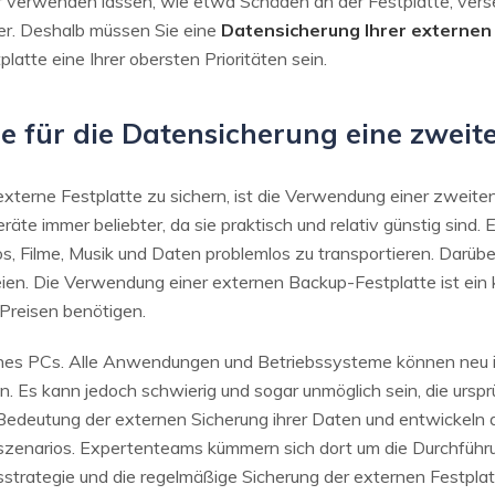
 verwenden lassen, wie etwa Schäden an der Festplatte, verse
er. Deshalb müssen Sie eine
Datensicherung Ihrer externen
atte eine Ihrer obersten Prioritäten sein.
e für die Datensicherung eine zweite
xterne Festplatte zu sichern, ist die Verwendung einer zweite
äte immer beliebter, da sie praktisch und relativ günstig sind.
os, Filme, Musik und Daten problemlos zu transportieren. Darübe
eien. Die Verwendung einer externen Backup-Festplatte ist ein k
Preisen benötigen.
nes PCs. Alle Anwendungen und Betriebssysteme können neu ins
. Es kann jedoch schwierig und sogar unmöglich sein, die ursp
deutung der externen Sicherung ihrer Daten und entwickeln d
llszenarios. Expertenteams kümmern sich dort um die Durchfüh
strategie und die regelmäßige Sicherung der externen Festplat