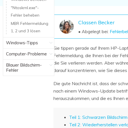
NAS-Datenrettung
"Ntoskrnl.exe"-
Mac-Papierkorb-Wiederherstellung
Fehler beheben
Neu
Classen Becker
MBR Fehlermeldung
1, 2 und 3 lösen
• Abgelegt bei:
Fehlerb
Windows-Tipps
Sie tippen gerade auf Ihrem HP-Lapt
Computer-Probleme
Fehlermeldung, die Ihnen bei der Fehl
die Sie verlieren werden. Aber währe
Blauer Bildschirm-
Fehler
darauf konzentrieren, wie Sie dies
Die gute Nachricht ist, dass der sch
nach einem Windows-Update betrifft.
herauszukommen, und die es Ihnen er
Teil 1: Schwarzen Bildschi
Teil 2: Wiederherstellen ve