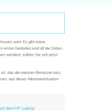
Systemwiederherstellung
wiederherstellen
Formatierte Festplatte
Wiederherstellung nach
wiederherstellen
Werkseinstellung
RAID
RAW-Festplatten-
Datenrettung
Werkseinstellung
Neu
chwarz wird. Es gibt keine
hr erster Gedanke sind all die Daten,
n werden), sollten Sie sich jetzt
ist, das die meisten Benutzer kurz
nen, aus dieser Albtraumsituation
s auf dem HP-Laptop