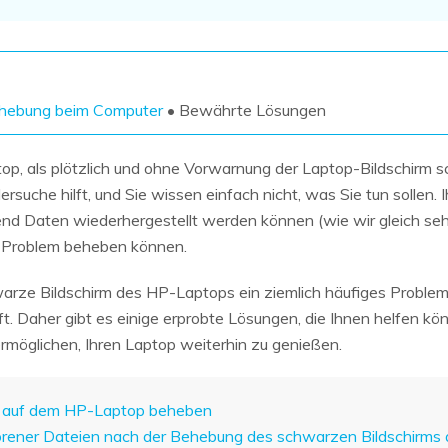
Wiederherstellung
Wiederherstellung
Alle Produkte ansehen
ZIP-
PPT-
Wiederherstellung
Wiederherstellung
Email-
PDF-
ehebung beim Computer
• Bewährte Lösungen
Wiederherstellung
Wiederherstellung
op, als plötzlich und ohne Vorwarnung der Laptop-Bildschirm s
ersuche hilft, und Sie wissen einfach nicht, was Sie tun sollen. I
nd Daten wiederhergestellt werden können (wie wir gleich sehe
es Problem beheben können.
ALLE FUNKTIONEN ENTDECKEN
warze Bildschirm des HP-Laptops ein ziemlich häufiges Problem 
 Daher gibt es einige erprobte Lösungen, die Ihnen helfen kön
möglichen, Ihren Laptop weiterhin zu genießen.
rm auf dem HP-Laptop beheben
rlorener Dateien nach der Behebung des schwarzen Bildschirm